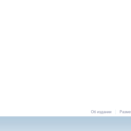
|
Об издании
Разме