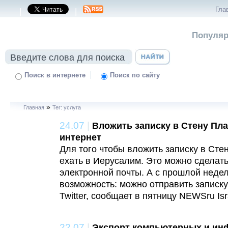
Гла
|
|
Популяр
|
Поиск в интернете
Поиск по сайту
»
Главная
Тег: услуга
24.07
|
Вложить записку в Стену Пл
интернет
Для того чтобы вложить записку в Сте
ехать в Иерусалим. Это можно сделат
электронной почты. А с прошлой неде
возможность: можно отправить записку
Twitter, сообщает в пятницу NEWSru Isr
22.07
|
Экспорт компьютерных и ин