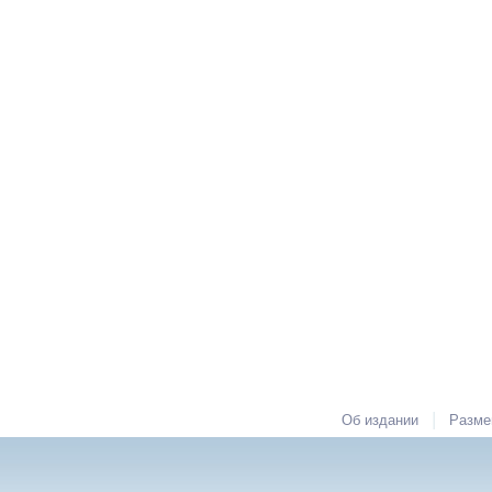
|
Об издании
Разме