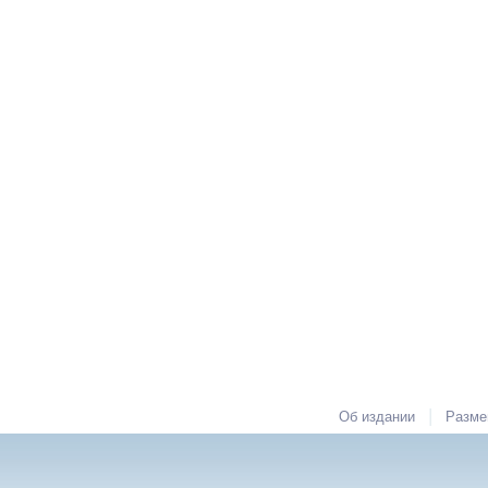
|
Об издании
Разме