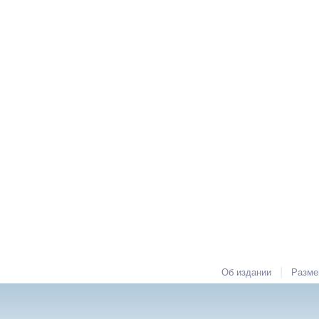
|
Об издании
Разме