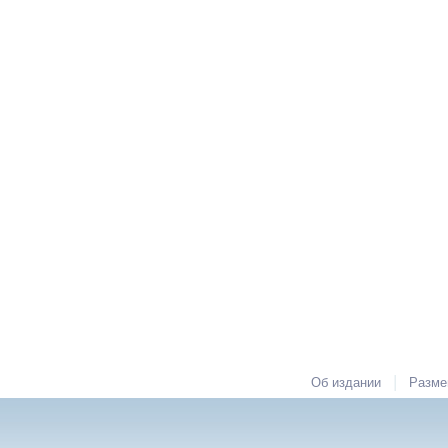
|
Об издании
Разме