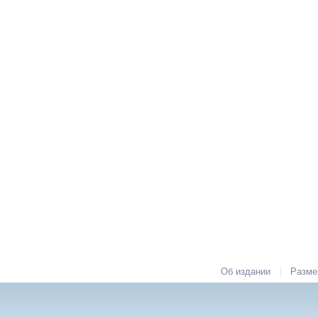
|
Об издании
Разме