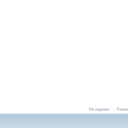
|
Об издании
Разме