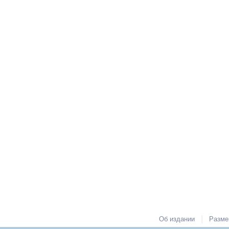
|
Об издании
Разме