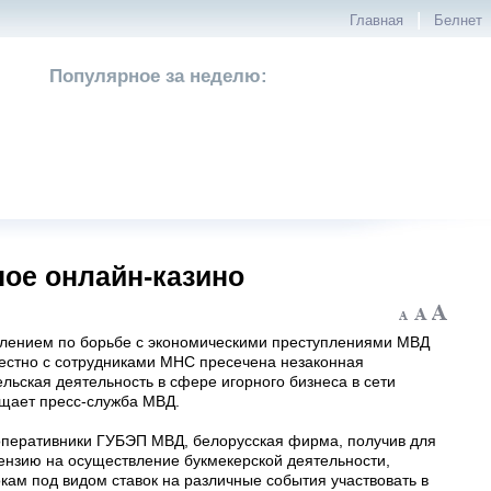
|
Главная
Белнет
Популярное за неделю:
ое онлайн-казино
лением по борьбе с экономическими преступлениями МВД
естно с сотрудниками МНС пресечена незаконная
льская деятельность в сфере игорного бизнеса в сети
бщает пресс-служба МВД.
оперативники ГУБЭП МВД, белорусская фирма, получив для
ензию на осуществление букмекерской деятельности,
кам под видом ставок на различные события участвовать в