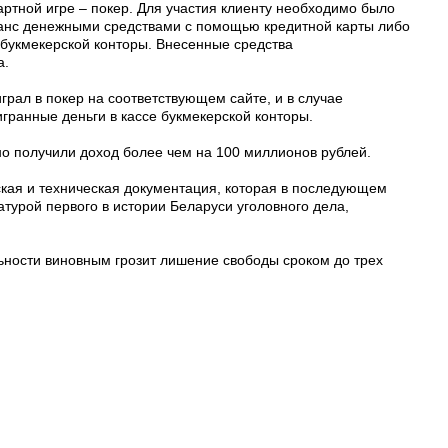
артной игре – покер. Для участия клиенту необходимо было
анс денежными средствами с помощью кредитной карты либо
 букмекерской конторы. Внесенные средства
а.
грал в покер на соответствующем сайте, и в случае
гранные деньги в кассе букмекерской конторы.
но получили доход более чем на 100 миллионов рублей.
ская и техническая документация, которая в последующем
турой первого в истории Беларуси уголовного дела,
ности виновным грозит лишение свободы сроком до трех