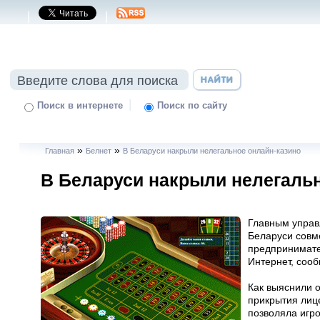
|
|
|
Поиск в интернете
Поиск по сайту
»
»
Главная
Белнет
В Беларуси накрыли нелегальное онлайн-казино
В Беларуси накрыли нелегальн
Главным управ
Беларуси совм
предпринимате
Интернет, соо
Как выяснили 
прикрытия лиц
позволяла игро