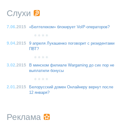
Слухи
7.06
.2015
«Белтелеком» блокирует VoIP-операторов?
9.04
.2015
9 апреля Лукашенко поговорит с резидентами
ПВТ?
3.02
.2015
В минском филиале Wargaming до сих пор не
выплатили бонусы
2.01
.2015
Белорусский домен Онлайнеру вернут после
12 января?
Реклама