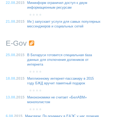
22.08
.2015
Мининформ ограничил доступ к двум
информационным ресурсам
21.08
.2015
life:) запускает услуги для самых популярных
мессенджеров и социальных сетей
E-Gov
25.08
.2015
В Беларуси готовится специальная база
данных для отключения должников от
интернета
18.08
.2015
Миллионному интернет-пассажиру в 2015
году БЖД вручит памятный подарок
13.08
.2015
Минэкономики не считает «БелАВМ»
монополистом
6.08
.2015
Минсвязи: По роумингу в ЕАЭС у нас позиция