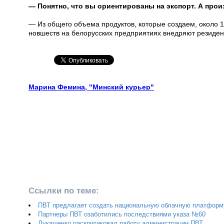
— Понятно, что вы ориентированы на экспорт. А про
— Из общего объема продуктов, которые создаем, около 1
новшеств на белорусских предприятиях внедряют резиден
Марина Фемина, "Минский курьер"
Ссылки по теме:
ПВТ предлагает создать национальную облачную платформ
Партнеры ПВТ озаботились последствиями указа №60
Лукашенко раскритиковал работу администрации ПВТ