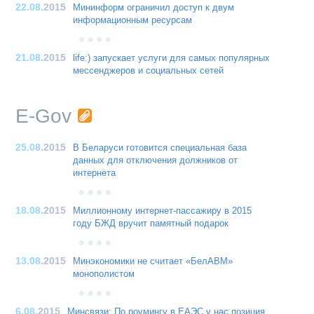
22.08
.2015
Мининформ ограничил доступ к двум
информационным ресурсам
21.08
.2015
life:) запускает услуги для самых популярных
мессенджеров и социальных сетей
E-Gov
25.08
.2015
В Беларуси готовится специальная база
данных для отключения должников от
интернета
18.08
.2015
Миллионному интернет-пассажиру в 2015
году БЖД вручит памятный подарок
13.08
.2015
Минэкономики не считает «БелАВМ»
монополистом
6.08
.2015
Минсвязи: По роумингу в ЕАЭС у нас позиция