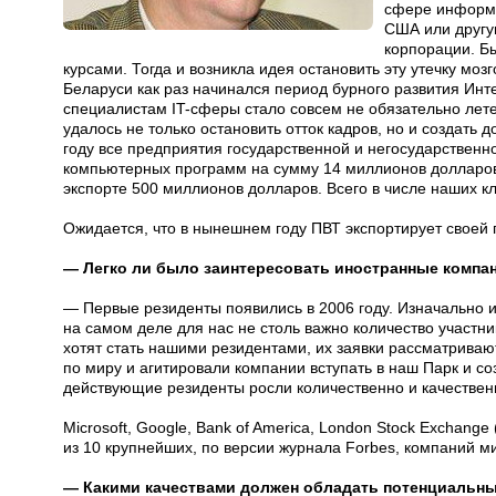
сфере информа
США или другу
корпорации. Бы
курсами. Тогда и возникла идея остановить эту утечку моз
Беларуси как раз начинался период бурного развития Инт
специалистам IT-сферы стало совсем не обязательно лете
удалось не только остановить отток кадров, но и создать 
году все предприятия государственной и негосударственн
компьютерных программ на сумму 14 миллионов долларов.
экспорте 500 миллионов долларов. Всего в числе наших кл
Ожидается, что в нынешнем году ПВТ экспортирует своей
— Легко ли было заинтересовать иностранные компани
— Первые резиденты появились в 2006 году. Изначально их
на самом деле для нас не столь важно количество участни
хотят стать нашими резидентами, их заявки рассматриваю
по миру и агитировали компании вступать в наш Парк и со
действующие резиденты росли количественно и качествен
Microsoft, Google, Bank of America, London Stock Exchan
из 10 крупнейших, по версии журнала Forbes, компаний м
— Какими качествами должен обладать потенциальны