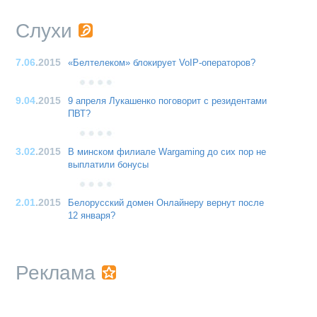
Слухи
7.06
.2015
«Белтелеком» блокирует VoIP-операторов?
9.04
.2015
9 апреля Лукашенко поговорит с резидентами
ПВТ?
3.02
.2015
В минском филиале Wargaming до сих пор не
выплатили бонусы
2.01
.2015
Белорусский домен Онлайнеру вернут после
12 января?
Реклама