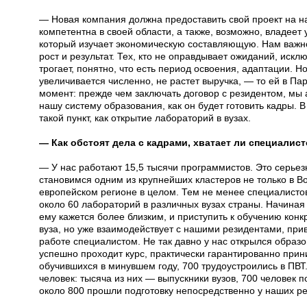
— Новая компания должна предоставить свой проект на на
компетентна в своей области, а также, возможно, владеет
который изучает экономическую составляющую. Нам важно
рост и результат. Тех, кто не оправдывает ожиданий, искл
трогает, понятно, что есть период освоения, адаптации. Н
увеличивается численно, не растет выручка, — то ей в Па
момент: прежде чем заключать договор с резидентом, мы 
нашу систему образования, как он будет готовить кадры. 
такой пункт, как открытие лабораторий в вузах.
— Как обстоят дела с кадрами, хватает ли специалис
— У нас работают 15,5 тысячи программистов. Это серье
становимся одним из крупнейших кластеров не только в Во
европейском регионе в целом. Тем не менее специалистов
около 60 лабораторий в различных вузах страны. Начиная 
ему кажется более близким, и приступить к обучению конк
вуза, но уже взаимодействует с нашими резидентами, привл
работе специалистом. Не так давно у нас открылся образо
успешно проходит курс, практически гарантированно прин
обучившихся в минувшем году, 700 трудоустроились в ПВТ
человек: тысяча из них — выпускники вузов, 700 человек 
около 800 прошли подготовку непосредственно у наших ре