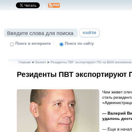
|
|
|
Поиск в интернете
Поиск по сайту
»
»
Главная
Белнет
Резиденты ПВТ экспортируют ПО на $500 миллионов
Резиденты ПВТ экспортируют 
Чем живет оте
стать резиден
«Администраци
— Валерий Ви
удалось дости
— Еще в начал