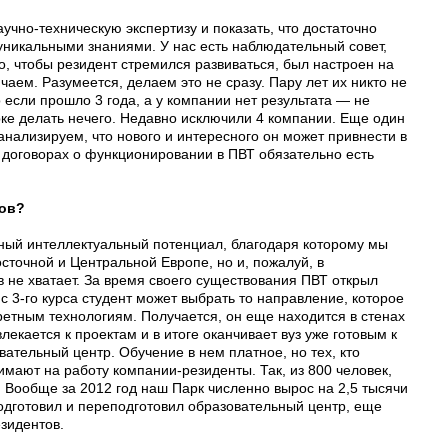
учно-техническую экспертизу и показать, что достаточно
 уникальными знаниями. У нас есть наблюдательный совет,
, чтобы резидент стремился развиваться, был настроен на
ючаем. Разумеется, делаем это не сразу. Пару лет их никто не
о если прошло 3 года, а у компании нет результата — не
рке делать нечего. Недавно исключили 4 компании. Еще один
анализируем, что нового и интересного он может привнести в
В договорах о функционировании в ПВТ обязательно есть
тов?
зный интеллектуальный потенциал, благодаря которому мы
сточной и Центральной Европе, но и, пожалуй, в
 не хватает. За время своего существования ПВТ открыл
с 3-го курса студент может выбрать то направление, которое
ретным технологиям. Получается, он еще находится в стенах
екается к проектам и в итоге оканчивает вуз уже готовым к
вательный центр. Обучение в нем платное, но тех, кто
имают на работу компании-резиденты. Так, из 800 человек,
. Вообще за 2012 год наш Парк численно вырос на 2,5 тысячи
подготовил и переподготовил образовательный центр, еще
зидентов.