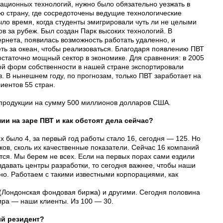
ционных технологий, нужно было обязательно уезжать в
ю страну, где сосредоточены ведущие технологические
ло время, когда студенты эмигрировали чуть ли не целыми
гов за рубеж. Был создан Парк высоких технологий. В
ернета, появилась возможность работать удаленно, и
ть за океан, чтобы реализоваться. Благодаря появлению ПВТ
достаточно мощный сектор в экономике. Для сравнения: в 2005
ой форм собственности в нашей стране экспортировали
 В нынешнем году, по прогнозам, только ПВТ заработает на
иентов 55 стран.
 продукции на сумму 500 миллионов долларов США.
и на заре ПВТ и как обстоят дела сейчас?
 было 4, за первый год работы стало 16, сегодня — 125. Но
ков, сколь их качественные показатели. Сейчас 16 компаний
тся. Мы берем не всех. Если на первых порах сами ездили
здавать центры разработки, то сегодня важнее, чтобы наши
но. Работаем с такими известными корпорациями, как
ge (Лондонская фондовая биржа) и другими. Сегодня половина
ира — наши клиенты. Из 100 — 30.
й резидент?