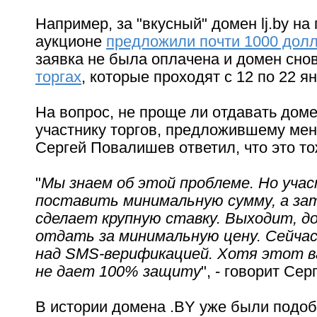
Например, за "вкусный" домен lj.by н
аукционе
предложили почти 1000 дол
заявка не была оплачена и домен сно
торгах
, которые проходят с 12 по 22 я
На вопрос, не проще ли отдавать дом
участнику торгов, предложившему ме
Сергей Повалишев ответил, что это то
"
Мы знаем об этой проблеме. Но уча
поставить минимальную сумму, а за
сделает крупную ставку. Выходит, д
отдать за минимальную цену. Сейча
над SMS-верификацией. Хотя этот 
не дает 100% защиту
", - говорит Сер
В истории домена .BY уже были подо