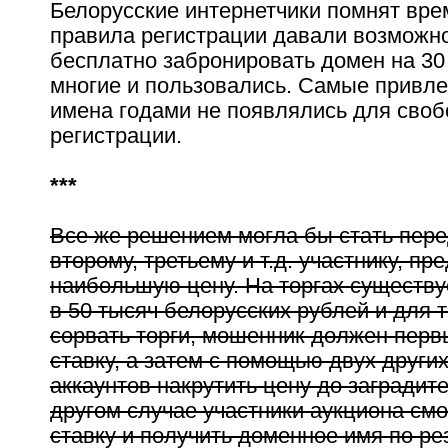
Белорусские интернетчики помнят вре
правила регистрации давали возможно
бесплатно забронировать домен на 30
многие и пользовались. Самые привл
имена годами не появлялись для сво
регистрации.
***
Все же решением могла бы стать пер
второму, третьему и т.д. участнику, 
наибольшую цену. На торгах существу
в 50 тысяч белорусских рублей и для т
сорвать торги, мошенник должен перв
ставку, а затем с помощью двух други
аккаунтов накрутить цену до заградит
другом случае участники аукциона смо
ставку и получить доменное имя по ре