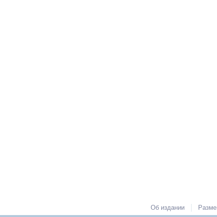
|
Об издании
Разме