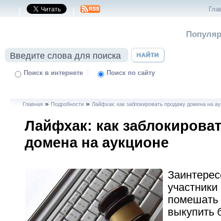
Гла
|
|
Популяр
|
Поиск в интернете
Поиск по сайту
»
»
Главная
Подробности
Лайфхак: как заблокировать продажу домена на а
Лайфхак: как заблокирова
домена на аукционе
Заинтере
участники
помешать 
выкупить 