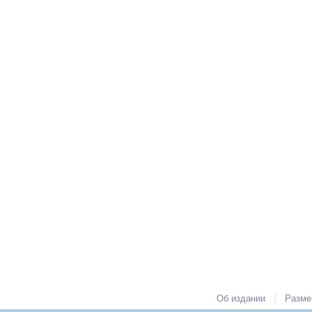
|
Об издании
Разме