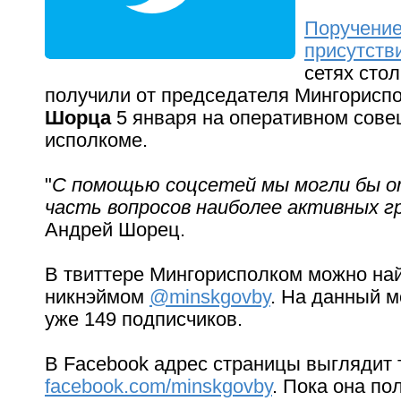
Поручение
присутств
сетях сто
получили от председателя Мингорисп
Шорца
5 января на оперативном сове
исполкоме.
"
С помощью соцсетей мы могли бы о
часть вопросов наиболее активных г
Андрей Шорец.
В твиттере Мингорисполком можно на
никнэймом
@minskgovby
. На данный м
уже 149 подписчиков.
В Facebook адрес страницы выглядит т
facebook.com/minskgovby
. Пока она по