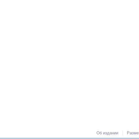
|
Об издании
Разме