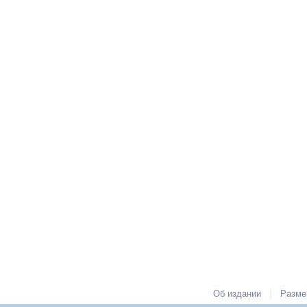
|
Об издании
Разме