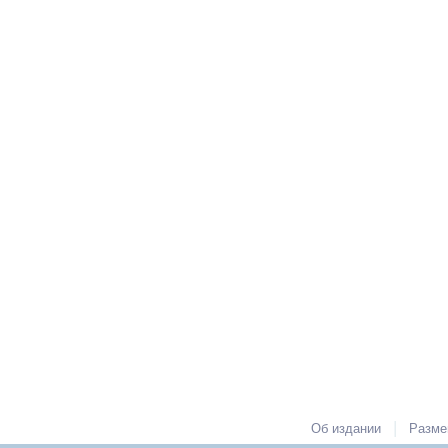
|
Об издании
Разме