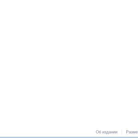
|
Об издании
Разме