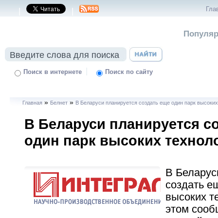
Гла
|
|
Популяр
|
Поиск в интернете
Поиск по сайту
»
»
Главная
Белнет
В Беларуси планируется создать еще один парк высоких
В Беларуси планируется с
один парк высоких технол
В Беларус
создать е
высоких т
этом сооб