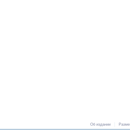
|
Об издании
Разме