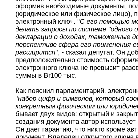
оформив необходимые документы, по
(юридическое или физическое лицо), 
электронный ключ. "
С его помощью м
делать запросы по системе "одного о
декларации о доходах, таможенные д
перспективе сфера его применения 
расширится
", - сказал депутат. Он до
предположительно стоимость оформл
электронного ключа не превысит разо
суммы в Br100 тыс.
Как пояснил парламентарий, электронн
"
набор цифр и символов, который со
конкретным физическим или юридиче
бывает двух видов: открытый и закры
создания документа автор использует
Он дает гарантию, что никто кроме ав
документ. Владелец открытого ключа 