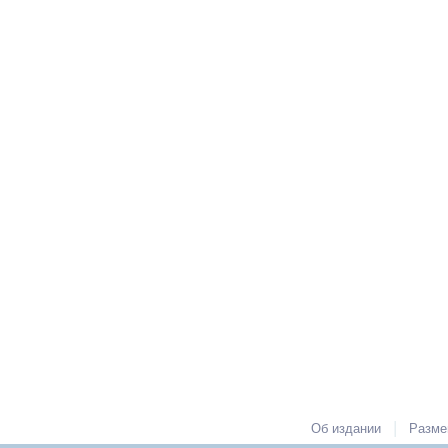
|
Об издании
Разме