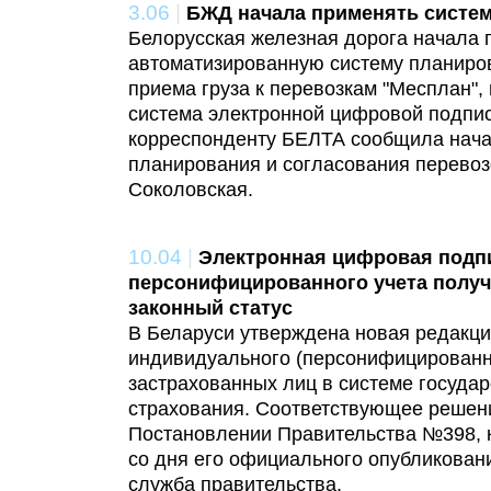
3.06
|
БЖД начала применять систе
Белорусская железная дорога начала 
автоматизированную систему планиро
приема груза к перевозкам "Месплан", 
система электронной цифровой подпис
корреспонденту БЕЛТА сообщила нача
планирования и согласования перевоз
Соколовская.
10.04
|
Электронная цифровая подпи
персонифицированного учета получ
законный статус
В Беларуси утверждена новая редакц
индивидуального (персонифицированно
застрахованных лиц в системе госуда
страхования. Соответствующее решен
Постановлении Правительства №398, к
со дня его официального опубликовани
служба правительства.