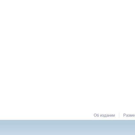
|
Об издании
Разме