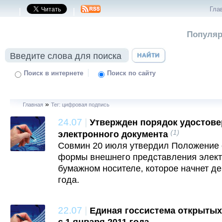
Гла
|
|
Популяр
|
Поиск в интернете
Поиск по сайту
»
Главная
Тег: цифровая подпись
24.07
|
Утвержден порядок удостове
(1)
электронного документа
Совмин 20 июля утвердил Положение 
формы внешнего представления элект
бумажном носителе, которое начнет де
года.
22.07
|
Единая госсистема открытых