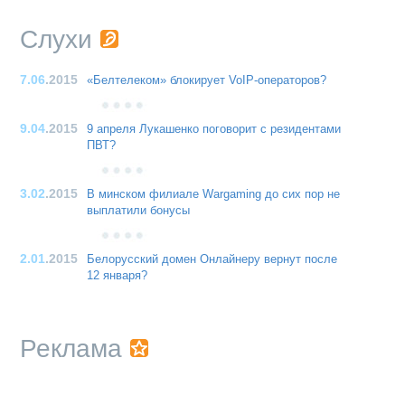
Слухи
7.06
.2015
«Белтелеком» блокирует VoIP-операторов?
9.04
.2015
9 апреля Лукашенко поговорит с резидентами
ПВТ?
3.02
.2015
В минском филиале Wargaming до сих пор не
выплатили бонусы
2.01
.2015
Белорусский домен Онлайнеру вернут после
12 января?
Реклама