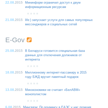
22.08
.2015
Мининформ ограничил доступ к двум
информационным ресурсам
21.08
.2015
life:) запускает услуги для самых популярных
мессенджеров и социальных сетей
E-Gov
25.08
.2015
В Беларуси готовится специальная база
данных для отключения должников от
интернета
18.08
.2015
Миллионному интернет-пассажиру в 2015
году БЖД вручит памятный подарок
13.08
.2015
Минэкономики не считает «БелАВМ»
монополистом
6.08
.2015
Минсвязи: По роумингу в ЕАЭС у нас позиция