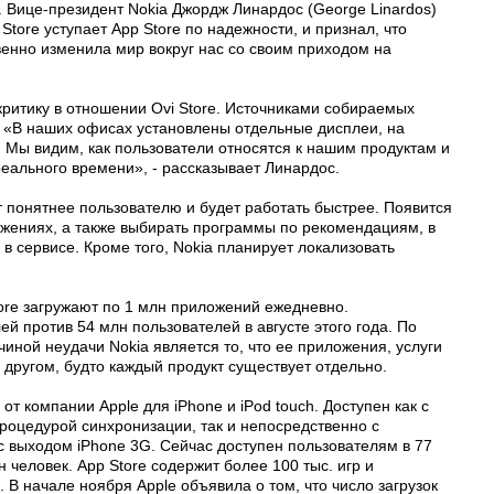
s. Вице-президент Nokia Джордж Линардос (George Linardos)
 Store уступает App Store по надежности, и признал, что
венно изменила мир вокруг нас со своим приходом на
ритику в отношении Ovi Store. Источниками собираемых
. «В наших офисах установлены отдельные дисплеи, на
. Мы видим, как пользователи относятся к нашим продуктам и
ального времени», - рассказывает Линардос.
т понятнее пользователю и будет работать быстрее. Появится
жениях, а также выбирать программы по рекомендациям, в
в сервисе. Кроме того, Nokia планирует локализовать
ore загружают по 1 млн приложений ежедневно.
ей против 54 млн пользователей в августе этого года. По
иной неудачи Nokia является то, что ее приложения, услуги
 другом, будто каждый продукт существует отдельно.
т компании Apple для iPhone и iPod touch. Доступен как с
роцедурой синхронизации, так и непосредственно с
 с выходом iPhone 3G. Сейчас доступен пользователям в 77
 человек. App Store содержит более 100 тыс. игр и
 В начале ноября Apple объявила о том, что число загрузок