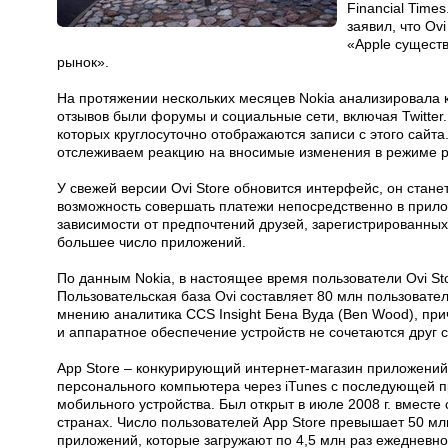
Financial Time
заявил, что Ovi
«Apple сущест
рынок».
На протяжении нескольких месяцев Nokia анализировала к
отзывов были форумы и социальные сети, включая Twitter
которых круглосуточно отображаются записи с этого сайта
отслеживаем реакцию на вносимые изменения в режиме ре
У свежей версии Ovi Store обновится интерфейс, он стане
возможность совершать платежи непосредственно в прило
зависимости от предпочтений друзей, зарегистрированных 
большее число приложений.
По данным Nokia, в настоящее время пользователи Ovi St
Пользовательская база Ovi составляет 80 млн пользовател
мнению аналитика CCS Insight Бена Вуда (Ben Wood), прич
и аппаратное обеспечение устройств не сочетаются друг с
App Store – конкурирующий интернет-магазин приложений о
персонального компьютера через iTunes с последующей п
мобильного устройства. Был открыт в июле 2008 г. вместе
странах. Число пользователей App Store превышает 50 млн
приложений, которые загружают по 4,5 млн раз ежедневно.