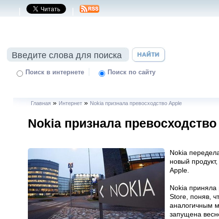
|
|
|
Поиск в интернете
Поиск по сайту
»
»
Главная
Интернет
Nokia признала превосходство Apple
Nokia признала превосходство
Nokia передела
новый продукт,
Apple.
Nokia приняла
Store, поняв, 
аналогичным м
запущена весно