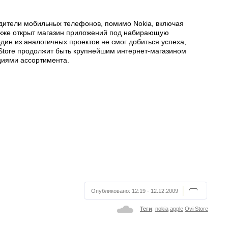
одители мобильных телефонов, помимо Nokia, включая
 Также открыт магазин приложений под набирающую
дин из аналогичных проектов не смог добиться успеха,
pp Store продолжит быть крупнейшим интернет-магазином
циями ассортимента.
Опубликовано:
12:19 - 12.12.2009
Теги
:
nokia
apple
Ovi Store