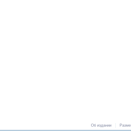
|
Об издании
Разме