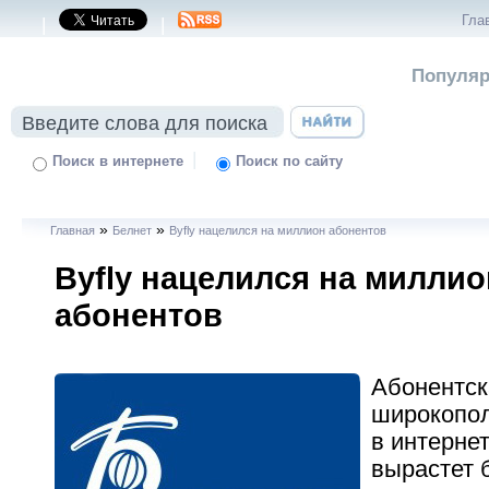
Гла
|
|
Популяр
|
Поиск в интернете
Поиск по сайту
»
»
Главная
Белнет
Byfly нацелился на миллион абонентов
Byfly нацелился на миллио
абонентов
Абонентск
широкопол
в интернет
вырастет 