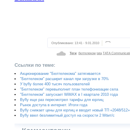
Опубликовано:
13:41 - 9.01.2010
Теги
:
белтелеком
tata
ТАТА Communicati
Ссылки по теме:
Акционирование "Белтелекома" затягивается
"Белтелеком" расширит канал при загрузке в 70%
У byfly более 400 тысяч пользователей
"Белтелеком" перевыполнит план телефонизации села
"Белтелеком" запускает WiMAX в I квартале 2010 года
Byfly еще раз пересмотрел тарифы для юрлиц
Рынок доступа в интернет. Итоги года
Byfly снижает цены для юрлиц и вводит новый ТП «2048/512»
Byfly ввел безлимитный доступ на скорости 2 Мбит/с