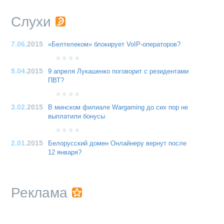
Слухи
7.06
.2015
«Белтелеком» блокирует VoIP-операторов?
9.04
.2015
9 апреля Лукашенко поговорит с резидентами
ПВТ?
3.02
.2015
В минском филиале Wargaming до сих пор не
выплатили бонусы
2.01
.2015
Белорусский домен Онлайнеру вернут после
12 января?
Реклама