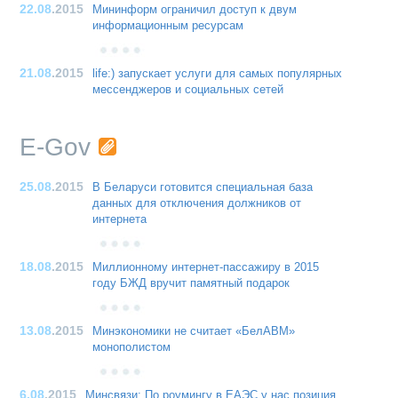
22.08
.2015
Мининформ ограничил доступ к двум
информационным ресурсам
21.08
.2015
life:) запускает услуги для самых популярных
мессенджеров и социальных сетей
E-Gov
25.08
.2015
В Беларуси готовится специальная база
данных для отключения должников от
интернета
18.08
.2015
Миллионному интернет-пассажиру в 2015
году БЖД вручит памятный подарок
13.08
.2015
Минэкономики не считает «БелАВМ»
монополистом
6.08
.2015
Минсвязи: По роумингу в ЕАЭС у нас позиция