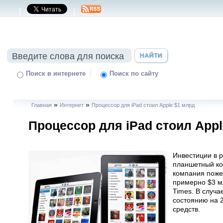
|
|
|
Поиск в интернете
Поиск по сайту
»
»
Главная
Интернет
Процессор для iPad стоил Apple $1 млрд
Процессор для iPad стоил Appl
Инвестиции в р
планшетный ко
компания поже
примерно $3 м
Times. В случа
состоянию на 
средств.