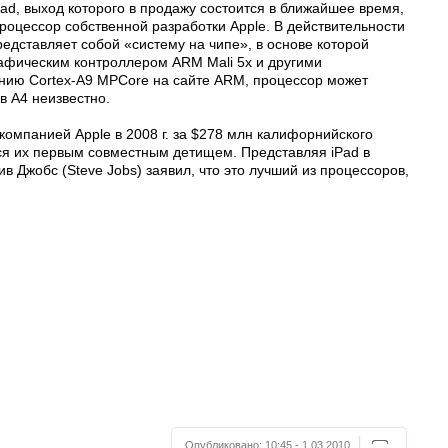
ad, выход которого в продажу состоится в ближайшее время,
роцессор собственной разработки Apple. В действительности
едставляет собой «систему на чипе», в основе которой
афическим контроллером ARM Mali 5x и другими
нию Cortex-A9 MPCore на сайте ARM, процессор может
в A4 неизвестно.
омпанией Apple в 2008 г. за $278 млн калифорнийского
тся их первым совместным детищем. Представляя iPad в
в Джобс (Steve Jobs) заявил, что это лучший из процессоров,
Опубликовано:
10:45 - 1.03.2010