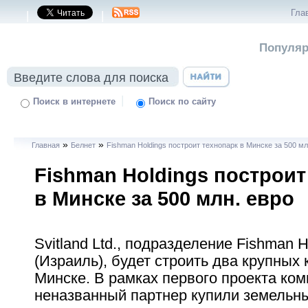
Гла
|
|
Популяр
|
Поиск в интернете
Поиск по сайту
»
»
Главная
Белнет
Fishman Holdings построит технопарк в Минске за 500 мл
Fishman Holdings построит
в Минске за 500 млн. евро
Svitland Ltd., подразделение Fishman H
(Израиль), будет строить два крупных
Минске. В рамках первого проекта ком
неназванный партнер купили земельны