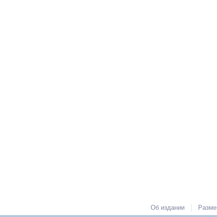
|
Об издании
Разме