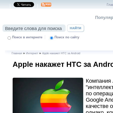
Гла
|
|
Популяр
|
Поиск в интернете
Поиск по сайту
»
»
Главная
Интернет
Apple накажет HTC за Android
Apple накажет HTC за Andr
Компания 
"интеллек
по операц
Google And
качестве 
однако, к