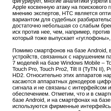
фигурирует, многие аналитики узрели 
Apple косвенную атаку на поискового г
мнению экспертов, HTC является опт
вариантом для судебных разбирательс
достаточно небольшая со слабым бре
иск против нее, чем, например, проти
который тоже выпускает «гуглофоны»,
Помимо смартфонов на базе Android, 
устройств, связанных с нарушением п
7 моделей на базе Windows Mobile – T
Touch Pro, Touch Pro2, Tilt II (TyTN II), 
HD2. Относительно этих аппаратов н
касаются аппаратных декодеров цифр
сигнала и не связаны с интерфейсом
обеспечением. Отметим, что и в смар
базе Android, и на смартфонах на баз
используются фирменные интерфейс