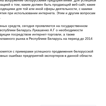
ы на вооружение белорусскими предприятиями. Для успешной
ацией о том, каким должен быть продающий веб-сайт, какие
одящими для той или иной сферы деятельности, с какими
ятия при использовании интернета. Этим и другим вопросам
.
амных средств, сегодня проявляется на государственном
Республики Беларусь Лукашенко А.Г о необходимости
укции посредством интернет-торговли, а также
екламного рынка в Республике Беларусь на период до 2014
акомятся с примерами успешного продвижения белорусской
овных ошибках предприятий-экспортеров в данной области.