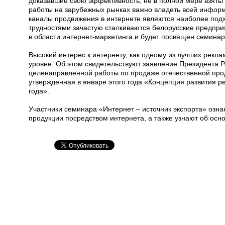
доказавшие свою эффективность, не в полной мере взят
работы на зарубежных рынках важно владеть всей информ
каналы продвижения в интернете являются наиболее подх
трудностями зачастую сталкиваются белорусские предпри
в области интернет-маркетинга и будет посвящен семинар
Высокий интерес к интернету, как одному из лучших рекл
уровне. Об этом свидетельствуют заявление Президента 
целенаправленной работы по продаже отечественной прод
утвержденная в январе этого года «Концепция развития р
года».
Участники семинара «Интернет – источник экспорта» озн
продукции посредством интернета, а также узнают об осн