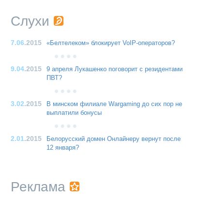
Слухи
7.06
.2015
«Белтелеком» блокирует VoIP-операторов?
9.04
.2015
9 апреля Лукашенко поговорит с резидентами
ПВТ?
3.02
.2015
В минском филиале Wargaming до сих пор не
выплатили бонусы
2.01
.2015
Белорусский домен Онлайнеру вернут после
12 января?
Реклама