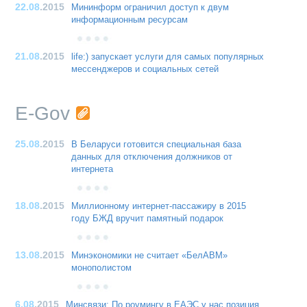
22.08
.2015
Мининформ ограничил доступ к двум
информационным ресурсам
21.08
.2015
life:) запускает услуги для самых популярных
мессенджеров и социальных сетей
E-Gov
25.08
.2015
В Беларуси готовится специальная база
данных для отключения должников от
интернета
18.08
.2015
Миллионному интернет-пассажиру в 2015
году БЖД вручит памятный подарок
13.08
.2015
Минэкономики не считает «БелАВМ»
монополистом
6.08
.2015
Минсвязи: По роумингу в ЕАЭС у нас позиция