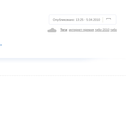
Опубликовано:
13:25 - 5.04.2010
Теги
:
интернет-премия
тибо-2010
тибо
0»