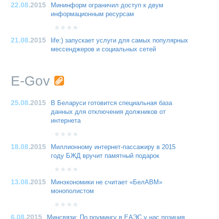
22.08
.2015
Мининформ ограничил доступ к двум
информационным ресурсам
21.08
.2015
life:) запускает услуги для самых популярных
мессенджеров и социальных сетей
E-Gov
25.08
.2015
В Беларуси готовится специальная база
данных для отключения должников от
интернета
18.08
.2015
Миллионному интернет-пассажиру в 2015
году БЖД вручит памятный подарок
13.08
.2015
Минэкономики не считает «БелАВМ»
монополистом
6.08
.2015
Минсвязи: По роумингу в ЕАЭС у нас позиция