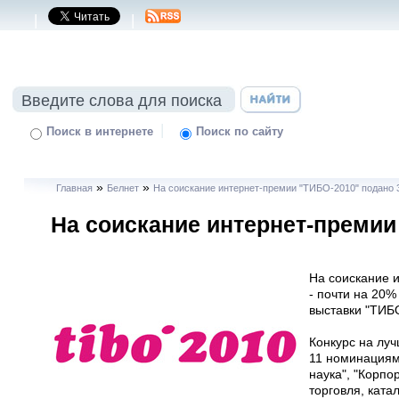
|
|
|
Поиск в интернете
Поиск по сайту
»
»
Главная
Белнет
На соискание интернет-премии "ТИБО-2010" подано 
На соискание интернет-премии
На соискание 
- почти на 20%
выставки "ТИБ
Конкурс на луч
11 номинациям
наука", "Корпо
торговля, катал