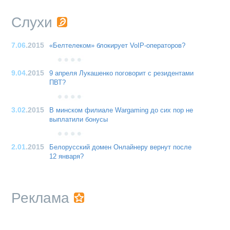
Слухи
7.06
.2015
«Белтелеком» блокирует VoIP-операторов?
9.04
.2015
9 апреля Лукашенко поговорит с резидентами
ПВТ?
3.02
.2015
В минском филиале Wargaming до сих пор не
выплатили бонусы
2.01
.2015
Белорусский домен Онлайнеру вернут после
12 января?
Реклама