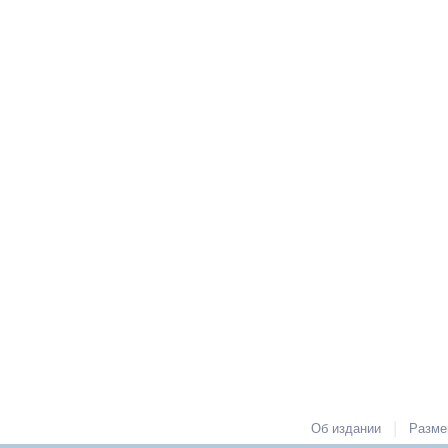
|
Об издании
Разме