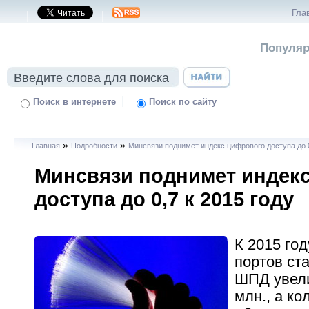
Гла
|
|
Популяр
|
Поиск в интернете
Поиск по сайту
»
»
Главная
Подробности
Минсвязи поднимет индекс цифрового доступа до 0
Минсвязи поднимет индек
доступа до 0,7 к 2015 году
К 2015 го
портов ст
ШПД увели
млн., а ко