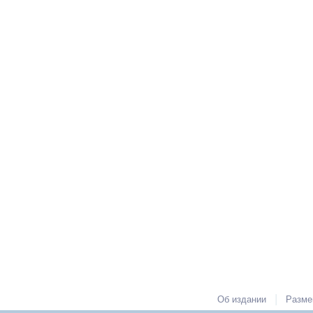
|
Об издании
Разме