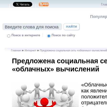
Гла
|
|
Популяр
|
Поиск в интернете
Поиск по сайту
»
»
Главная
Интернет
Предложена социальная сеть «облачных» вычислени
Предложена социальная с
«облачных» вычислений
«Облачны
как явлен
положител
отрицател