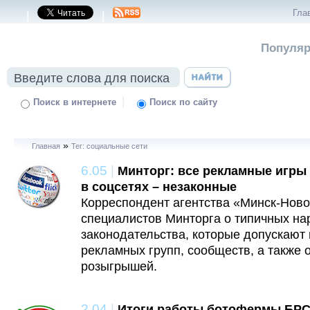
Гла
|
|
Популяр
|
Поиск в интернете
Поиск по сайту
»
Главная
Тег: социальные сети
6.05
|
Минторг: все рекламные игры
в соцсетях – незаконные
Корреспондент агентства «Минск-Ново
специалистов Минторга о типичных н
законодательства, которые допускают 
рекламных групп, сообществ, а также 
розыгрышей.
2.04
|
Итоги работы ботофермы БРС