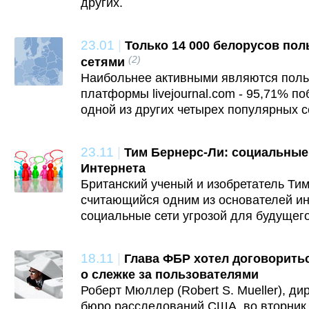
других.
23.01
|
Только 14 000 белорусов по
(2)
сетями
Наибольнее активными являются поль
платформы livejournal.com - 95,71% п
одной из других четырех популярных с
23.11
|
Тим Бернерс-Ли: социальные 
Интернета
Британский ученый и изобретатель Ти
считающийся одним из основателей ин
социальные сети угрозой для будущег
18.11
|
Глава ФБР хотел договоритьс
о слежке за пользователями
Роберт Мюллер (Robert S. Mueller), д
бюро расследований США, во вторник,