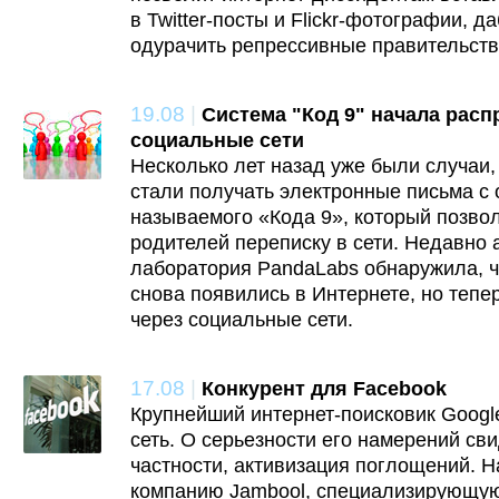
в Twitter-посты и Flickr-фотографии, д
одурачить репрессивные правительств
19.08
|
Система "Код 9" начала расп
социальные сети
Несколько лет назад уже были случаи, 
стали получать электронные письма с 
называемого «Кода 9», который позвол
родителей переписку в сети. Недавно 
лаборатория PandaLabs обнаружила, ч
снова появились в Интернете, но тепе
через социальные сети.
17.08
|
Конкурент для Facebook
Крупнейший интернет-поисковик Googl
сеть. О серьезности его намерений сви
частности, активизация поглощений. Н
компанию Jambool, специализирующую