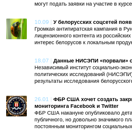
могут подать заявки на участие в курсе
10.09
|
У белорусских соцсетей поя
Громкая антипиратская кампания в Ру
лицензионного контента из российских
интерес белорусов к локальным проду
18.07
|
Данные НИСЭПИ «порвали» о
Независимый институт социально-экон
политических исследований (НИСЭПИ)
результаты исследования белорусского
26.01
|
ФБР США хочет создать закр
мониторинга Facebook и Twitter
ФБР США накануне опубликовало дета
публичного, но довольно значимого пл
постоянным мониторингом социальных с