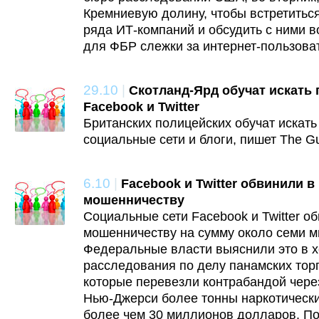
Кремниевую долину, чтобы встретитьс
ряда ИТ-компаний и обсудить с ними 
для ФБР слежки за интернет-пользова
29.10
|
Скотланд-Ярд обучат искать 
Facebook и Twitter
Британских полицейских обучат искать
социальные сети и блоги, пишет The Gu
6.10
|
Facebook и Twitter обвинили в
мошенничеству
Социальные сети Facebook и Twitter об
мошенничеству на сумму около семи м
Федеральные власти выяснили это в х
расследования по делу панамских тор
которые перевезли контрабандой чере
Нью-Джерси более тонны наркотически
более чем 30 миллионов долларов. По