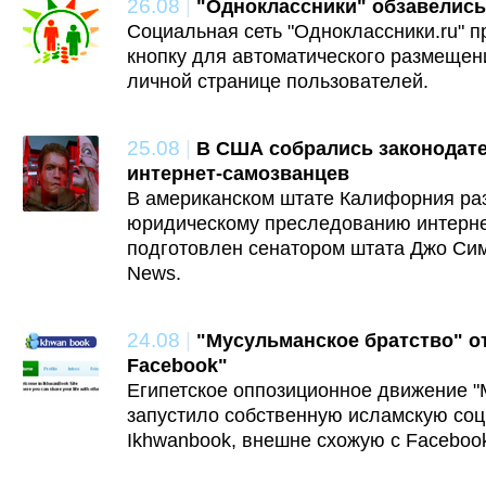
26.08
|
"Одноклассники" обзавелись
Социальная сеть "Одноклассники.ru" 
кнопку для автоматического размещен
личной странице пользователей.
25.08
|
В США собрались законодат
интернет-самозванцев
В американском штате Калифорния раз
юридическому преследованию интерне
подготовлен сенатором штата Джо Си
News.
24.08
|
"Мусульманское братство" о
Facebook"
Египетское оппозиционное движение "
запустило собственную исламскую соц
Ikhwanbook, внешне схожую с Faceboo