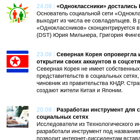
24.08
|
«Одноклассники» достались
Основатель социальной сети «Однокл
выходит из числа ее совладельцев. В 
«Одноклассников» сконцентрируется в D
(DST) Юрия Мильнера, Григория Финг
23.08
|
Северная Корея опровергла
открытии своих аккаунтов в соцсет
Северная Корея не имеет собственны
представительств в социальных сетях,
чиновник из правительства КНДР. Стра
создают жители Китая и Японии.
20.08
|
Разработан инструмент для 
социальных сетях
Исследователи из Технологического и
разработали инструмент под названием
позволит интернет-диссидентам встав