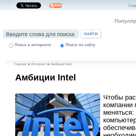
Гла
|
|
Популяр
|
Поиск в интернете
Поиск по сайту
»
»
Главная
Интернет
Амбиции Intel
Амбиции Intel
Чтобы рас
компании 
меняться:
компьютер
обеспечи
необходим