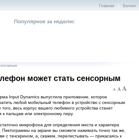
|
Главная
Белнет
Популярное за неделю:
 сенсорным
лефон может стать сенсорным
рма Input Dynamics выпустила приложение, которое
ратить любой мобильный телефон в устройство с сенсорным
 того, весь корпус вашего любимого устройства станет
 к пальцам или электронному перу.
остаточно микрофона для определения места и характера
 Пиктограммы на экране вы сможете нажимать точно так же,
тве с тачскрином, а, скажем, перелистывать — прикасаясь к