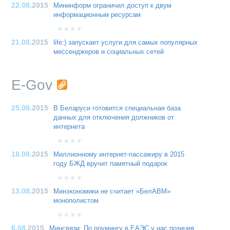
22.08
.2015
Мининформ ограничил доступ к двум
информационным ресурсам
21.08
.2015
life:) запускает услуги для самых популярных
мессенджеров и социальных сетей
E-Gov
25.08
.2015
В Беларуси готовится специальная база
данных для отключения должников от
интернета
18.08
.2015
Миллионному интернет-пассажиру в 2015
году БЖД вручит памятный подарок
13.08
.2015
Минэкономики не считает «БелАВМ»
монополистом
6.08
.2015
Минсвязи: По роумингу в ЕАЭС у нас позиция