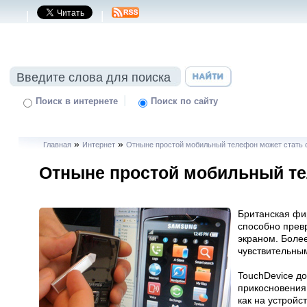
|
|
|
Поиск в интернете
Поиск по сайту
»
»
Главная
Интернет
Отныне простой мобильный телефон может стать
Отныне простой мобильный те
Британская фи
способно прев
экраном. Более
чувствительным
TouchDevice д
прикосновения.
как на устройс