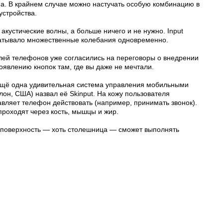
а. В крайнем случае можно настучать особую комбинацию в
устройства.
кустические волны, а больше ничего и не нужно. Input
батывало множественные колебания одновременно.
елей телефонов уже согласились на переговоры о внедрении
оявлению кнопок там, где вы даже не мечтали.
 ещё одна удивительная система управления мобильными
он, США) назвал её Skinput. На кожу пользователя
авляет телефон действовать (например, принимать звонок).
 проходят через кость, мышцы и жир.
 поверхность — хоть столешница — сможет выполнять