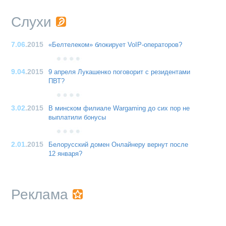
Слухи
7.06
.2015
«Белтелеком» блокирует VoIP-операторов?
9.04
.2015
9 апреля Лукашенко поговорит с резидентами
ПВТ?
3.02
.2015
В минском филиале Wargaming до сих пор не
выплатили бонусы
2.01
.2015
Белорусский домен Онлайнеру вернут после
12 января?
Реклама