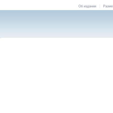
|
Об издании
Разме