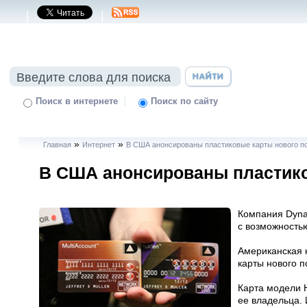
|
|
|
Поиск в интернете
Поиск по сайту
»
»
Главная
Интернет
В США анонсированы пластиковые карты нового п
В США анонсированы пластико
Компания Dyna
с возможность
Американская 
карты нового п
Карта модели H
ее владельца.