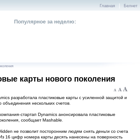
|
Главная
Белнет
Популярное за неделю:
околения
вые карты нового поколения
mics разработала пластиковые карты с усиленной защитой и
ю объединения нескольких счетов.
компания-стартап Dynamics анонсировала пластиковые
околения, сообщает Mashable.
idden не позволит посторонним людям снять деньги со счета
 Из 16 цифр номера карты десять нанесены на поверхность