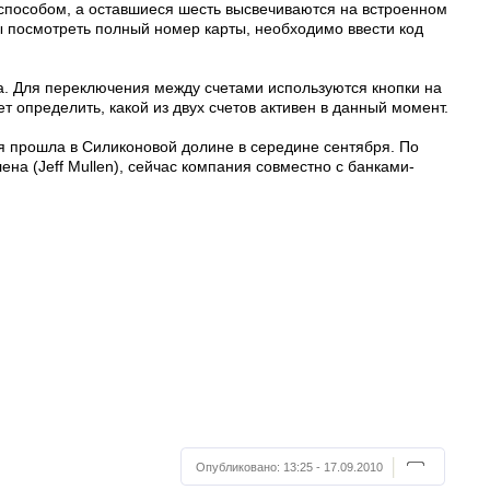
способом, а оставшиеся шесть высвечиваются на встроенном
ы посмотреть полный номер карты, необходимо ввести код
та. Для переключения между счетами используются кнопки на
т определить, какой из двух счетов активен в данный момент.
 прошла в Силиконовой долине в середине сентября. По
а (Jeff Mullen), сейчас компания совместно с банками-
Опубликовано:
13:25 - 17.09.2010