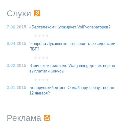
Слухи
7.06
.2015
«Белтелеком» блокирует VoIP-операторов?
9.04
.2015
9 апреля Лукашенко поговорит с резидентами
ПВТ?
3.02
.2015
В минском филиале Wargaming до сих пор не
выплатили бонусы
2.01
.2015
Белорусский домен Онлайнеру вернут после
12 января?
Реклама