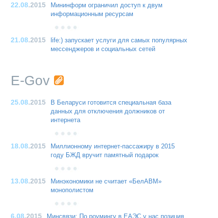
22.08
.2015
Мининформ ограничил доступ к двум
информационным ресурсам
21.08
.2015
life:) запускает услуги для самых популярных
мессенджеров и социальных сетей
E-Gov
25.08
.2015
В Беларуси готовится специальная база
данных для отключения должников от
интернета
18.08
.2015
Миллионному интернет-пассажиру в 2015
году БЖД вручит памятный подарок
13.08
.2015
Минэкономики не считает «БелАВМ»
монополистом
6.08
.2015
Минсвязи: По роумингу в ЕАЭС у нас позиция