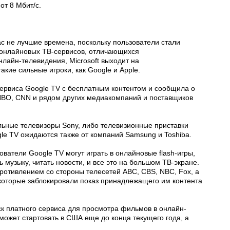
от 8 Мбит/с.
с не лучшие времена, поскольку пользователи стали
у онлайновых ТВ-сервисов, отличающихся
нлайн-телевидения, Microsoft выходит на
акие сильные игроки, как Google и Apple.
сервиса Google TV с бесплатным контентом и сообщила о
, HBO, CNN и рядом других медиакомпаний и поставщиков
льные телевизоры Sony, либо телевизионные приставки
gle TV ожидаются также от компаний Samsung и Toshiba.
ватели Google TV могут играть в онлайновые flash-игры,
музыку, читать новости, и все это на большом ТВ-экране.
противлением со стороны телесетей ABC, CBS, NBC, Fox, а
 которые заблокировали показ принадлежащего им контента
ск платного сервиса для просмотра фильмов в онлайн-
может стартовать в США еще до конца текущего года, а