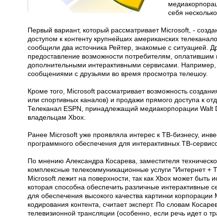
медиакорпорац
себя несколько
Первый вариант, который рассматривает Microsoft, - созда
доступом к контенту крупнейших американских телеканал
сообщили два источника Рейтер, знакомые с ситуацией. 
предоставление возможности потребителям, оплатившим к
дополнительными интерактивными сервисами. Например, 
сообщениями с друзьями во время просмотра телешоу.
Кроме того, Microsoft рассматривает возможность создан
или спортивных каналов) и продажи прямого доступа к о
Телеканал ESPN, принадлежащий медиакорпорации Walt Di
владельцам Xbox.
Ранее Microsoft уже проявляла интерес к ТВ-бизнесу, ин
программного обеспечения для интерактивных ТВ-сервис
По мнению Александра Косарева, заместителя техническо
комплексные телекоммуникационные услуги "Интернет + ТВ
Microsoft лежит на поверхности, так как Xbox может быть 
которая способна обеспечить различные интерактивные сер
для обеспечения высокого качества картинки корпорации
кодирования контента, считает эксперт. По словам Косаре
телевизионной трансляции (особенно, если речь идет о т