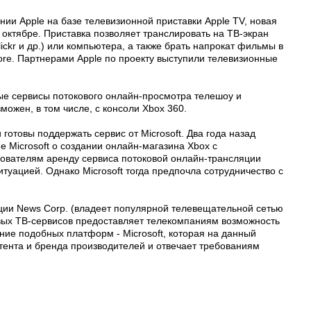
ии Apple на базе телевизионной приставки Apple TV, новая
 октябре. Приставка позволяет транслировать на ТВ-экран
ickr и др.) или компьютера, а также брать напрокат фильмы в
ore. Партнерами Apple по проекту выступили телевизионные
ые сервисы потокового онлайн-просмотра телешоу и
зможен, в том числе, с консоли Xbox 360.
готовы поддержать сервис от Microsoft. Два года назад
 Microsoft о создании онлайн-магазина Xbox с
зователям аренду сервиса потоковой онлайн-трансляции
ситуацией. Однако Microsoft тогда предпочла сотрудничество с
ции News Corp. (владеет популярной телевещательной сетью
новых ТВ-сервисов предоставляет телекомпаниям возможность
ие подобных платформ - Microsoft, которая на данный
онтента и бренда производителей и отвечает требованиям