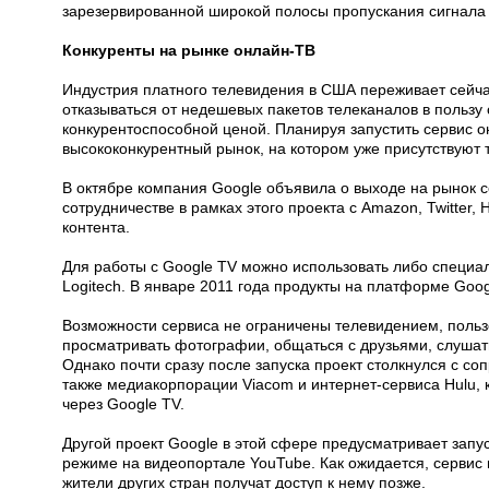
зарезервированной широкой полосы пропускания сигнала 
Конкуренты на рынке онлайн-ТВ
Индустрия платного телевидения в США переживает сейча
отказываться от недешевых пакетов телеканалов в польз
конкурентоспособной ценой. Планируя запустить сервис о
высококонкурентный рынок, на котором уже присутствуют т
В октябре компания Google объявила о выходе на рынок 
сотрудничестве в рамках этого проекта с Amazon, Twitter
контента.
Для работы с Google TV можно использовать либо специа
Logitech. В январе 2011 года продукты на платформе Goo
Возможности сервиса не ограничены телевидением, пользо
просматривать фотографии, общаться с друзьями, слушать 
Однако почти сразу после запуска проект столкнулся с со
также медиакорпорации Viacom и интернет-сервиса Hulu,
через Google TV.
Другой проект Google в этой сфере предусматривает запу
режиме на видеопортале YouTube. Как ожидается, сервис 
жители других стран получат доступ к нему позже.