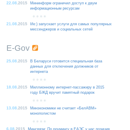
22.08
.2015
Мининформ ограничил доступ к двум
информационным ресурсам
21.08
.2015
life:) запускает услуги для самых популярных
мессенджеров и социальных сетей
E-Gov
25.08
.2015
В Беларуси готовится специальная база
данных для отключения должников от
интернета
18.08
.2015
Миллионному интернет-пассажиру в 2015
году БЖД вручит памятный подарок
13.08
.2015
Минэкономики не считает «БелАВМ»
монополистом
6.08
.2015
Минсвязи: По роумингу в ЕАЭС у нас позиция