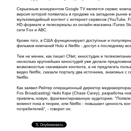
Серьезным конкурентом Google TV является сервис компан
версия которой появилась в продаже на западном рынке в
мультимедийный контент с интернет-сервисов (YouTube, Fl
HD-формате и телесериалы из онлайн-магазина iTunes St
сети Fox и ABC.
Кроме того, в США функционируют доступные и популярн
фильмов компаний Hulu и Netflix - доступ к последнему во
Тем не менее, как пишет CNet, киностудии и телекомпании 
несколько крупнейших киностудий уже делали предложение
возможностью скачивания контента, а не предлагать поль
видео Netflix, сказали порталу два источника, знакомых с 
Netflix.
Как заявил Рейтер операционный директор медиакорпора
Fox Broadcasting) Чейз Кэри (Chase Carey), разработка 
привлечь новую, фрагментированную аудиторию. "Появлен
момент пока в теории, или Netflix - повышает ценность к
потребителей", - говорит он.