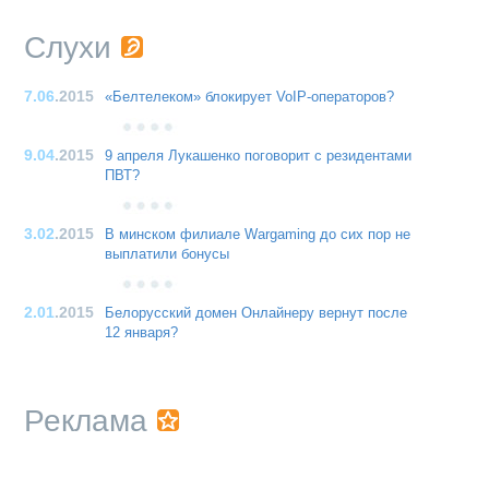
Слухи
7.06
.2015
«Белтелеком» блокирует VoIP-операторов?
9.04
.2015
9 апреля Лукашенко поговорит с резидентами
ПВТ?
3.02
.2015
В минском филиале Wargaming до сих пор не
выплатили бонусы
2.01
.2015
Белорусский домен Онлайнеру вернут после
12 января?
Реклама