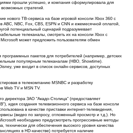
иями прошли успешно, и компания сформулировала для
 возможных стратегий.
ние нового ТВ-сервиса на базе игровой консоли Xbox 360 с
ов ABC, NBC, Fox, CBS, ESPN и CNN и ежемесячной оплатой,
Другой потенциальный сценарий подразумевает
абельные телеканалы, смотреть их на консоли Xbox с
Microsoft может предложить пользователям обмен
ия программных пакетов для потребителей (например, детских
тдельным популярным телеканалам (HBO, Showtime).
sney, уже входит в список онлайн-сервисов, доступных
вестировав в телекомпанию MSNBC и разработку
ов Web TV и MSN TV.
го директора ЗАО "Акадо-Столица" (предоставляет
"), идея создания телевизионного сервиса на базе консоли
использована в качестве приставки интернет-телевидения,
висы (видео по запросу, отложенный просмотр и т.д.). Но
 Microsoft необходимо предусмотреть прогрессивные методы
ва, технически для обеспечения высокого уровня качества
рансляциях в HD-качестве) потребуется наличие