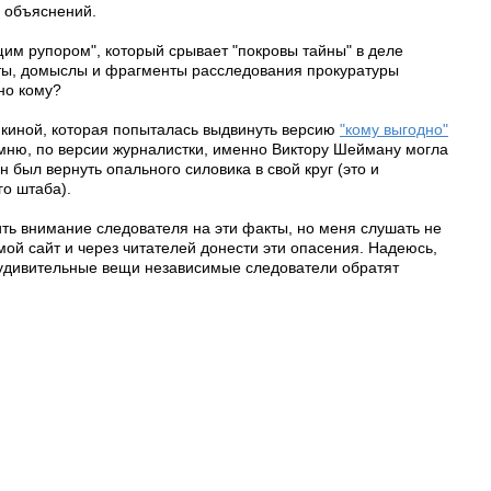
и объяснений.
им рупором", который срывает "покровы тайны" в деле
кты, домыслы и фрагменты расследования прокуратуры
жно кому?
нкиной, которая попыталась выдвинуть версию
"кому выгодно"
мню, по версии журналистки, именно Виктору Шейману могла
был вернуть опального силовика в свой круг (это и
о штаба).
ить внимание следователя на эти факты, но меня слушать не
 мой сайт и через читателей донести эти опасения. Надеюсь,
и удивительные вещи независимые следователи обратят