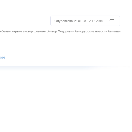
Опубликовано:
01:28 - 2.12.2010
бебенин
хартия
виктор шейман
Виктор Федорович
белорусские новости
белапан
нин