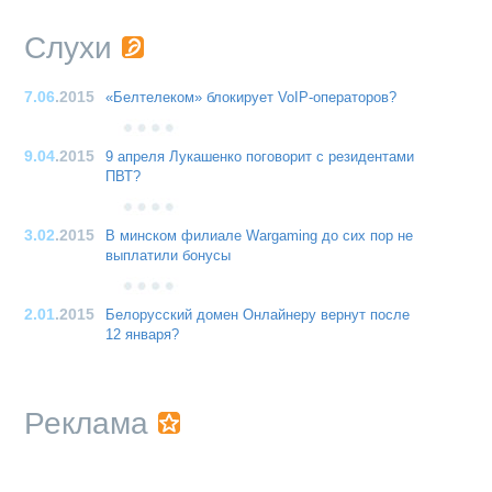
Слухи
7.06
.2015
«Белтелеком» блокирует VoIP-операторов?
9.04
.2015
9 апреля Лукашенко поговорит с резидентами
ПВТ?
3.02
.2015
В минском филиале Wargaming до сих пор не
выплатили бонусы
2.01
.2015
Белорусский домен Онлайнеру вернут после
12 января?
Реклама