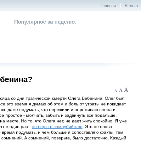
|
Главная
Белнет
Популярное за неделю:
ебенина?
сяца со дня трагической смерти Олега Бебенина. Олег был
се это время я думаю об этом и боль от утраты не покидает
юсь даже подумать, что пережили и переживают жена и
е простое - молчать, забыть и задвинуть все подальше,
на месте. Но то, что Олега нет, не дает жить спокойно. Я уже
л не один раз -
не верю в самоубийство
. Это не слова
о время подумать, и чем больше я сопоставляю факты, тем
 сомнений. А сомнений, поверьте, было достаточно. Каждый