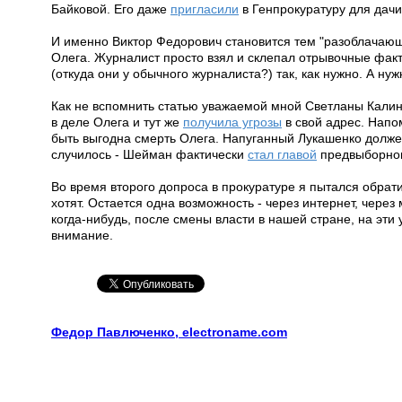
Байковой. Его даже
пригласили
в Генпрокуратуру для дач
И именно Виктор Федорович становится тем "разоблачающ
Олега. Журналист просто взял и склепал отрывочные фа
(откуда они у обычного журналиста?) так, как нужно. А ну
Как не вспомнить статью уважаемой мной Светланы Кали
в деле Олега и тут же
получила угрозы
в свой адрес. Напо
быть выгодна смерть Олега. Напуганный Лукашенко должен 
случилось - Шейман фактически
стал главой
предвыборног
Во время второго допроса в прокуратуре я пытался обрат
хотят. Остается одна возможность - через интернет, через
когда-нибудь, после смены власти в нашей стране, на эт
внимание.
Федор Павлюченко, electroname.com