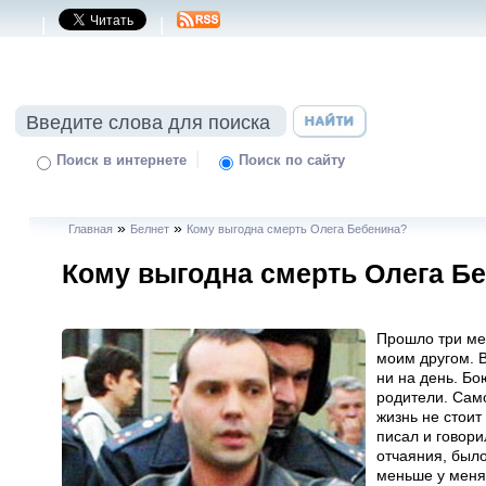
|
|
|
Поиск в интернете
Поиск по сайту
»
»
Главная
Белнет
Кому выгодна смерть Олега Бебенина?
Кому выгодна смерть Олега Б
Прошло три ме
моим другом. В
ни на день. Бо
родители. Само
жизнь не стоит 
писал и говори
отчаяния, был
меньше у меня