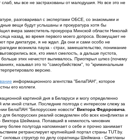
 слаб, мы все не застрахованы от малодушия. Но все это не
ратуре, разговаривал с экспертами ОБСЕ, со знакомыми и
видные вещи будут услышаны и прокуратура хотя бы
общил вчера заместитель прокурора Минской области Николай
есяца назад, во время первого моего допроса. Возмущает не
ют при диктатуре, я не ждал. Да они и сами особо не
трагедии возникла пауза - страх, замешательство, понимание
 выговорились все, кто имел смелость, а дальше пустота,
м больше этих нечистот выливалось. Приоткрыл шлюз (почему
азаниях, называл это то "самоубийством", то "криминальным
нтерпретировало версию.
вание
информационного агентства "БелаПАН", которое
стны его коллеги.
мационной картиной дня в Беларуси и могу определенно
й или иной статьи. Последние полгода с интересом слежу за
нии БелаПАН "Белорусские новости"
Виктора Федоровича
.
о для белорусских реалий осведомлен обо всех конфликтах и
 - Виктора Шеймана. Попавший в немилость чиновник
вичу более полугода напоминает о себе и прочно занимает
льствием ретранслирует крупнейший портал страны TUT.by.
к" силовых структур по делу соратницы Шеймана - Светланы