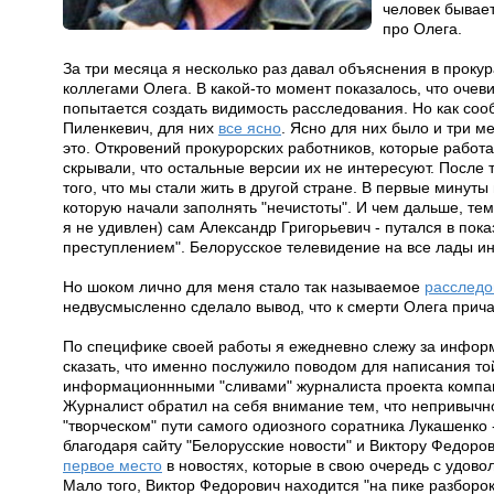
человек бывает
про Олега.
За три месяца я несколько раз давал объяснения в проку
коллегами Олега. В какой-то момент показалось, что оче
попытается создать видимость расследования. Но как со
Пиленкевич, для них
все ясно
. Ясно для них было и три м
это. Откровений прокурорских работников, которые работа
скрывали, что остальные версии их не интересуют. После 
того, что мы стали жить в другой стране. В первые минуты
которую начали заполнять "нечистоты". И чем дальше, те
я не удивлен) сам Александр Григорьевич - путался в пок
преступлением". Белорусское телевидение на все лады и
Но шоком лично для меня стало так называемое
расследо
недвусмысленно сделало вывод, что к смерти Олега прича
По специфике своей работы я ежедневно слежу за инфор
сказать, что именно послужило поводом для написания то
информационнными "сливами" журналиста проекта компа
Журналист обратил на себя внимание тем, что непривычн
"творческом" пути самого одиозного соратника Лукашенко
благодаря сайту "Белорусские новости" и Виктору Федоро
первое место
в новостях, которые в свою очередь с удово
Мало того, Виктор Федорович находится "на пике разборо