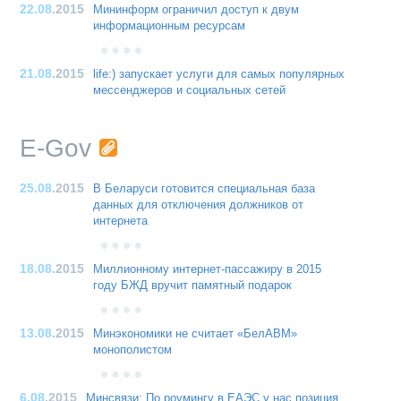
22.08
.2015
Мининформ ограничил доступ к двум
информационным ресурсам
21.08
.2015
life:) запускает услуги для самых популярных
мессенджеров и социальных сетей
E-Gov
25.08
.2015
В Беларуси готовится специальная база
данных для отключения должников от
интернета
18.08
.2015
Миллионному интернет-пассажиру в 2015
году БЖД вручит памятный подарок
13.08
.2015
Минэкономики не считает «БелАВМ»
монополистом
6.08
.2015
Минсвязи: По роумингу в ЕАЭС у нас позиция