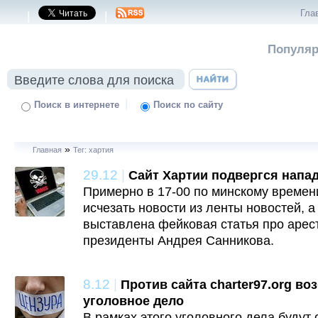
Гла
|
|
Популяр
|
Поиск в интернете
Поиск по сайту
»
Главная
Тег: хартия
29.12
|
Сайт Хартии подвергся напа
Примерно в 17-00 по минскому времен
исчезать новости из ленты новостей, 
выставлена фейковая статья про арес
президенты Андрея Санникова.
8.12
|
Против сайта charter97.org во
уголовное дело
В рамках этого уголовного дела будут