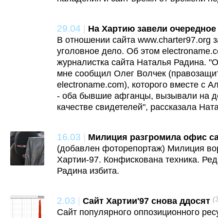
29.04
|
На Хартию завели очередное
В отношении сайта www.charter97.org 
уголовное дело. Об этом electroname
журналистка сайта Наталья Радина. "
мне сообщил Олег Волчек (правозащит
electroname.com), которого вместе с 
- оба бывшие афганцы, вызывали на д
качестве свидетелей", рассказала Нат
16.03
|
Милиция разгромила офис са
(добавлен фоторепортаж) Милиция во
Хартии-97. Конфискована техника. Ред
Радина избита.
2.03
|
(
Сайт Хартии'97 снова ддосят
Сайт популярного оппозиционного ресу