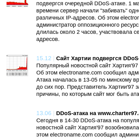
подвергся очередной DDoS-атаке. 1 ма
времени сервер начали "забивать" од
различных IP-адресов. Об этом elect
администратор оппозиционного ресурса
длилась около 2 часов, участвовала сет
адресов.
15.12
|
Сайт Хартии подвергся DDoS
Популярный новостной сайт Хартия'97
Об этом electroname.com сообщил адм
Атака началась в 13-05 по минскому в
до сих пор. Представитель Хартии'97 
причины, по которым сайт мог быть ат
13.06
|
DDoS-атака на www.charter97
Сегодня в 14-30 DDoS-атака на попул
новостной сайт Хартия'97 возобновила
этом electroname.com сообщил админи