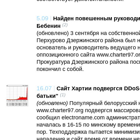
5.09
|
Найден повешенным руководит
(2)
Бебенин
(обновлено) 3 сентября на собственно
Перхурово Дзержинского района был
основатель и руководитель ведущего 
оппозиционного сайта www.charter97.o
Прокуратура Дзержинского района пос
покончил с собой.
16.07
|
Сайт Хартии подвергся DDoS-
(1)
батьки"
(обновлено)
Популярный белорусский н
www.charter97.org подвергся массиров
сообщил electroname.com администрат
началась в 16-15 по минскому времени
пор. Техподдержка пытается минимизи
нападения и сайт время от времени не