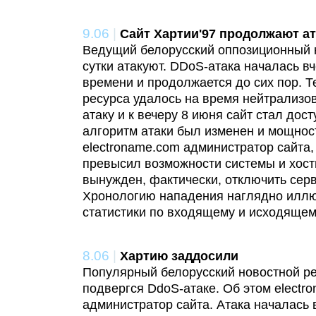
9.06
|
Сайт Хартии'97 продолжают а
Ведущий белорусский оппозиционный 
сутки атакуют. DDoS-атака началась вч
времени и продолжается до сих пор. Т
ресурса удалось на время нейтрализо
атаку и к вечеру 8 июня сайт стал дос
алгоритм атаки был изменен и мощнос
electroname.com администратор сайта
превысил возможности системы и хос
вынужден, фактически, отключить серв
Хронологию нападения наглядно иллю
статистики по входящему и исходящем
8.06
|
Хартию заддосили
Популярный белорусский новостной ре
подвергся DdoS-атаке. Об этом elect
администратор сайта. Атака началась 