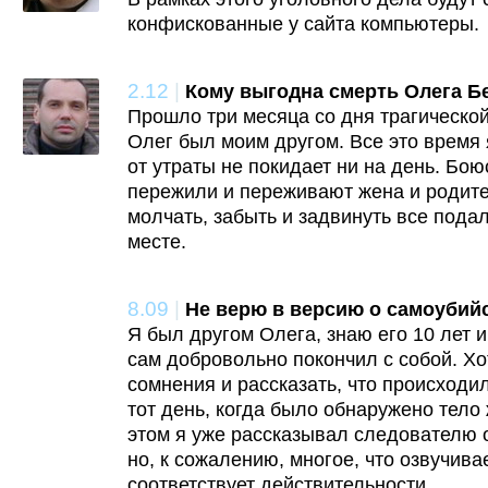
конфискованные у сайта компьютеры.
2.12
|
Кому выгодна смерть Олега Б
Прошло три месяца со дня трагическо
Олег был моим другом. Все это время 
от утраты не покидает ни на день. Бою
пережили и переживают жена и родите
молчать, забыть и задвинуть все подал
месте.
8.09
|
Не верю в версию о самоубий
Я был другом Олега, знаю его 10 лет и
сам добровольно покончил с собой. Хо
сомнения и рассказать, что происходи
тот день, когда было обнаружено тело
этом я уже рассказывал следователю 
но, к сожалению, многое, что озвучива
соответствует действительности.