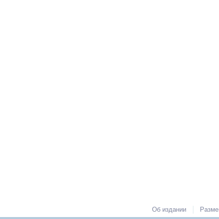
|
Об издании
Разме