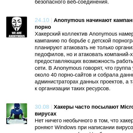
безопасного веб-соединения.
24.10
|
Anonymous начинают кампани
порно
Хакерский коллектив Anonymous намер
кампанию по борьбе с детской порног
планируют атаковать не только органи
педофилов, но и атаковать компаний-х
предоставляющих возможность работы 
сети. В Anonymous говорят, что группа
около 40 порно-сайтов и собрала дан
администраторах данных проектов, а 
к организации таких ресурсов.
30.08
|
Хакеры часто посылают Micro
вирусах
Нет ничего необычного в том, что хаке
роняют Windows при написании вирусо