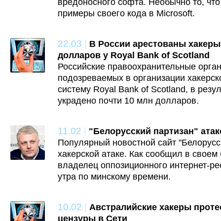
вредоносного софта. Необычно то, что
примеры своего кода в Microsoft.
22.03
|
В России арестованы хакеры
долларов у Royal Bank of Scotland
Российские правоохранительные орган
подозреваемых в организации хакерск
систему Royal Bank of Scotland, в резу
украдено почти 10 млн долларов.
11.02
|
"Белорусский партизан" ата
Популярный новостной сайт "Белорусс
хакерской атаке. Как сообщил в своем
владелец оппозиционного интернет-рес
утра по минскому времени.
10.02
|
Австралийские хакеры проте
цензуры в Сети