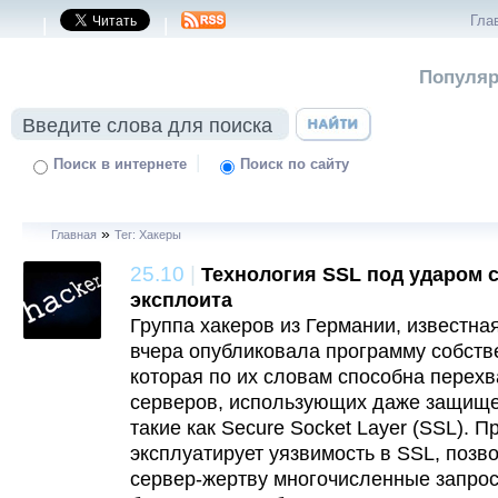
Гла
|
|
Популяр
|
Поиск в интернете
Поиск по сайту
»
Главная
Тег: Хакеры
25.10
|
Технология SSL под ударом 
эксплоита
Группа хакеров из Германии, известная
вчера опубликовала программу собств
которая по их словам способна перех
серверов, использующих даже защище
такие как Secure Socket Layer (SSL).
эксплуатирует уязвимость в SSL, поз
сервер-жертву многочисленные запро