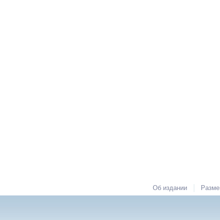
|
Об издании
Разме