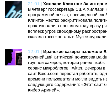
21.01
|
Хиллари Клинтон: За интерне
В четверг госсекретарь США Хиллари 
программной речью, посвященной своб
Клинтон жестко раскритиковала полити
практиковали в прошлом году сразу р
всплеск угроз свободному распростр
сказала госсекретарь в Музее журнали
12.01
|
Иранские хакеры взломали B
Крупнейший китайский поисковик Baid
группой хакеров, которая ранее якоб
сервис микроблогов Twitter. Вечером в
сайт Baidu.com перестал работать, одн
времени пользователи могли видеть н
следующего содержания: «Этот сайт 
Кибер Армией».