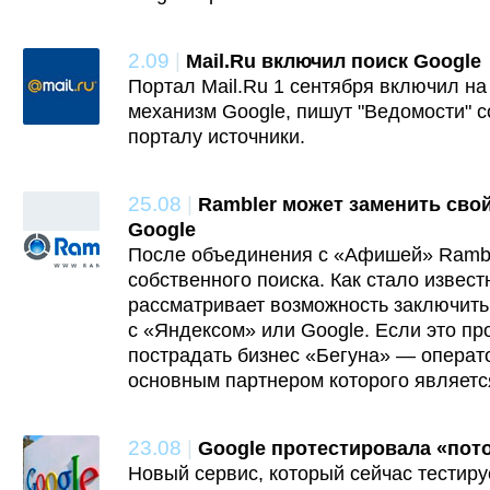
2.09
|
Mail.Ru включил поиск Google
Портал Mail.Ru 1 сентября включил на
механизм Google, пишут "Ведомости" с
порталу источники.
25.08
|
Rambler может заменить свой
Google
После объединения с «Афишей» Ramble
собст­венного поиска. Как стало извест
рассматривает возможность заключить
с «Яндексом» или Google. Если это пр
пострадать бизнес «Бегуна» — операт
основным партнером которого являетс
23.08
|
Google протестировала «пот
Новый сервис, который сейчас тестиру