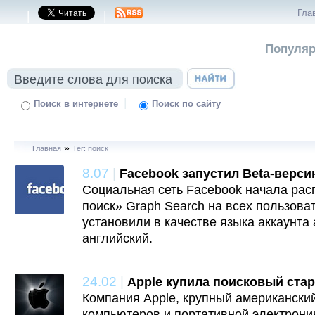
Гла
|
|
Популяр
|
Поиск в интернете
Поиск по сайту
»
Главная
Тег: поиск
8.07
|
Facebook запустил Beta-верси
Социальная сеть Facebook начала рас
поиск» Graph Search на всех пользова
установили в качестве языка аккаунта
английский.
24.02
|
Apple купила поисковый стар
Компания Apple, крупный американски
компьютеров и портативной электроник