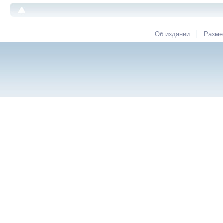
|
Об издании
Разме