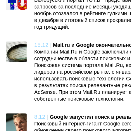
Белорусский портал TUT.BY представи
запросов за последние месяцы уходящ
ноябрь отозвался в рейтинге гулкими 
в декабре в итоговый список прокрал
год грядущий.
15.12
|
Mail.ru и Google окончатель
Компании Mail.Ru и Google заключили
сотрудничестве в области поисковых и
Поисковая система портала Mail.Ru, в
лидеров на российском рынке, с январ
использовать поисковые технологии Go
в результатах поиска релевантные ре
AdSense. При этом Mail.Ru планирует 
собственные поисковые технологии.
8.12
|
Google запустил поиск в реал
Поисковый интернет-гигант Google се
обновлении своего поискового алгорит