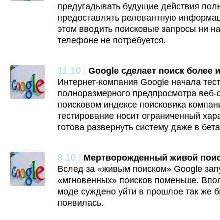
предугадывать будущие действия поль
предоставлять релевантную информац
этом вводить поисковые запросы ни на
телефоне не потребуется.
11.10
|
Google сделает поиск более
Интернет-компания Google начала тес
полноразмерного предпросмотра веб-
поисковом индексе поисковика компани
тестирование носит ограниченный хара
готова развернуть систему даже в бет
8.10
|
Мертворожденный живой пои
Вслед за «живым поиском» Google зап
«мгновенных» поисков поменьше. Впол
моде суждено уйти в прошлое так же б
появилась.