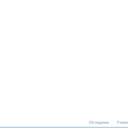
|
Об издании
Разме