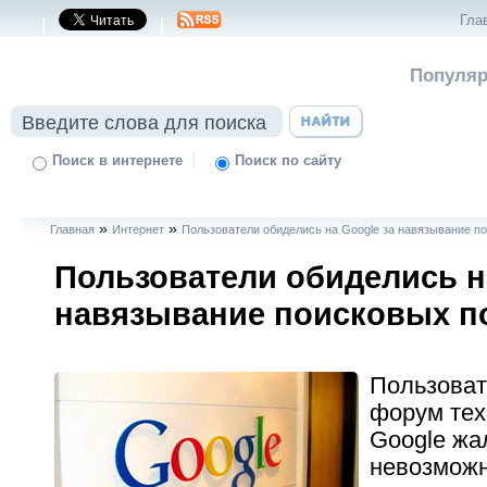
Гла
|
|
Популяр
|
Поиск в интернете
Поиск по сайту
»
»
Главная
Интернет
Пользователи обиделись на Google за навязывание п
Пользователи обиделись н
навязывание поисковых п
Пользоват
форум те
Google жа
невозможн