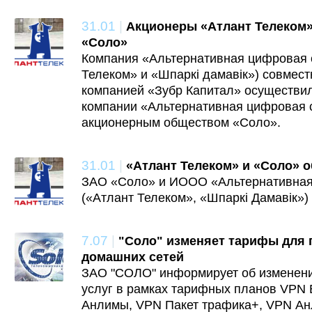
31.01
|
Акционеры «Атлант Телеком»
«Соло»
Компания «Альтернативная цифровая 
Телеком» и «Шпаркi дамавiк») совмес
компанией «Зубр Капитал» осуществил
компании «Альтернативная цифровая 
акционерным обществом «Соло».
31.01
|
«Атлант Телеком» и «Соло» 
ЗАО «Соло» и ИООО «Альтернативная
(«Атлант Телеком», «Шпаркi Дамавiк»)
7.07
|
"Соло" изменяет тарифы для 
домашних сетей
ЗАО "СОЛО" информирует об изменен
услуг в рамках тарифных планов VPN 
Анлимы, VPN Пакет трафика+, VPN А