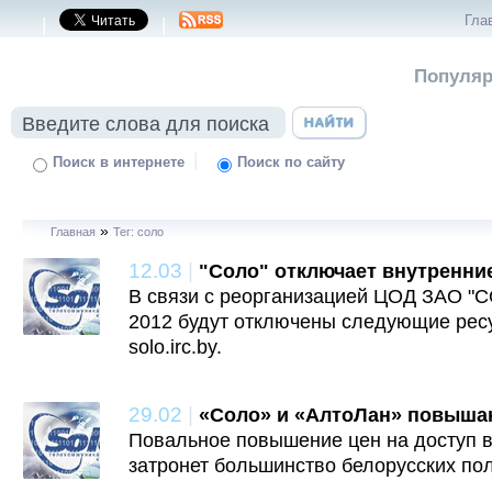
Гла
|
|
Популяр
|
Поиск в интернете
Поиск по сайту
»
Главная
Тег: соло
12.03
|
"Соло" отключает внутренни
В связи с реорганизацией ЦОД ЗАО "С
2012 будут отключены следующие ресурс
solo.irc.by.
29.02
|
«Соло» и «АлтоЛан» повыша
Повальное повышение цен на доступ в
затронет большинство белорусских по