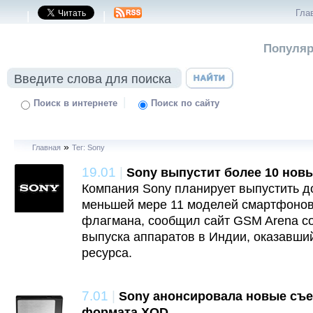
Гла
|
|
Популяр
|
Поиск в интернете
Поиск по сайту
»
Главная
Тег: Sony
19.01
|
Sony выпустит более 10 нов
Компания Sony планирует выпустить до
меньшей мере 11 моделей смартфонов,
флагмана, сообщил сайт GSM Arena со
выпуска аппаратов в Индии, оказавши
ресурса.
7.01
|
Sony анонсировала новые съ
формата XQD