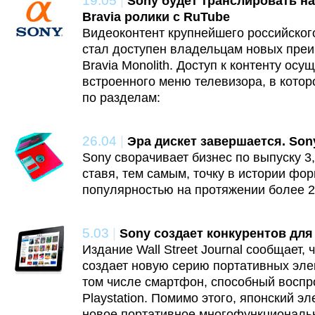
19.05
|
Sony будет транслировать н
Bravia ролики с RuTube
Видеоконтент крупнейшего российско
стал доступен владельцам новых пре
Bravia Monolith. Доступ к контенту ос
встроенного меню телевизора, в кото
по разделам:
26.04
|
Эра дискет завершается. Son
Sony сворачивает бизнес по выпуску 3
ставя, тем самым, точку в истории фо
популярностью на протяжении более 2
5.03
|
Sony создает конкурентов для 
Издание Wall Street Journal сообщает,
создает новую серию портативных эле
том числе смартфон, способный воспр
Playstation. Помимо этого, японский э
новое портативное многофункциональн