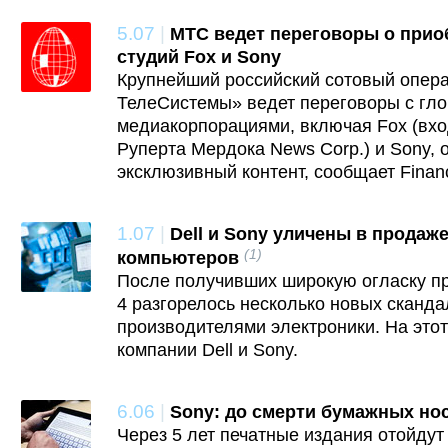
5.07
|
МТС ведет переговоры о прио
студий Fox и Sony
Крупнейший российский сотовый опер
ТелеСистемы» ведет переговоры с гл
медиакорпорациями, включая Fox (вх
Руперта Мердока News Corp.) и Sony, 
эксклюзивный контент, сообщает Financ
1.07
|
Dell и Sony уличены в продаж
(1)
компьютеров
После получивших широкую огласку пр
4 разгорелось несколько новых сканда
производителями электроники. На этот
компании Dell и Sony.
6.06
|
Sony: до смерти бумажных нос
Через 5 лет печатные издания отойдут 