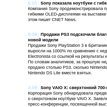
6.10
|
Sony показала ноутбуки с гиб
Компания Sony продемонстрировала пр
гибкими OLED-дисплеями на выставке 
этом пишет CNET News.
9.09
|
Продажи PS3 подскочили благ
новой модели
Продажи Sony PlayStation 3 в Британи
выросли на 1000% по сравнению с нед
Electronista со ссылкой на результаты
По словам аналитиков, за прошлую н
продано столько PS3, сколько Nintendo 
Nintendo DS Lite вместе взятых.
4.09
|
Sony VAIO X: сверхтонкий 700
Корпорация Sony обнародовала пред
о сверхтонком ноутбуке VAIO X. Заяв
пресс-конференции, посвященной выс