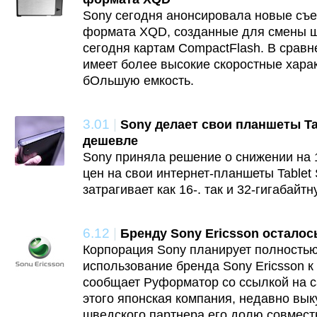
Sony сегодня анонсировала новые съ
формата XQD, созданные для смены 
сегодня картам CompactFlash. В срав
имеет более высокие скоростные харак
бОльшую емкость.
3.01
|
Sony делает свои планшеты Ta
дешевле
Sony приняла решение о снижении на 
цен на свои интернет-планшеты Tablet
затрагивает как 16-. так и 32-гигабайт
6.12
|
Бренду Sony Ericsson осталос
Корпорация Sony планирует полностью
использование бренда Sony Ericsson к
сообщает Руформатор со ссылкой на 
этого японская компания, недавно вык
шведского партнера его долю совмест