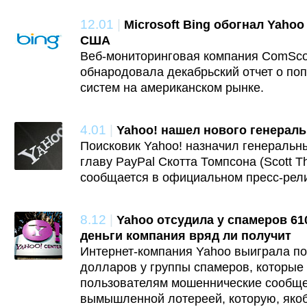
12.01
|
Microsoft Bing обогнал Yaho
США
Веб-мониторинговая компания ComSco
обнародовала декабрьский отчет о по
систем на американском рынке.
4.01
|
Yahoo! нашел нового генераль
Поисковик Yahoo! назначил генераль
главу PayPal Скотта Томпсона (Scott T
сообщается в официальном пресс-рели
8.12
|
Yahoo отсудила у спамеров 61
деньги компания вряд ли получит
Интернет-компания Yahoo выиграла п
долларов у группы спамеров, которые
пользователям мошеннические сообще
вымышленной лотереей, которую, яко