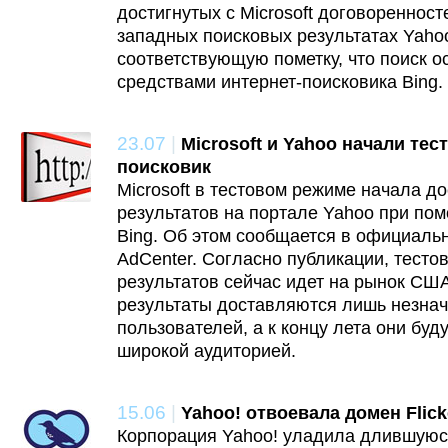
достигнутых с Microsoft договоренност
западных поисковых результатах Yaho
соответствующую пометку, что поиск 
средствами интернет-поисковика Bing.
23.07
|
Microsoft и Yahoo начали те
поисковик
Microsoft в тестовом режиме начала д
результатов на портале Yahoo при по
Bing. Об этом сообщается в официальн
AdCenter. Согласно публикации, тесто
результатов сейчас идет на рынок США
результаты доставляются лишь незнач
пользователей, а к концу лета они буд
широкой аудиторией.
15.06
|
Yahoo! отвоевала домен Flick
Корпорация Yahoo! уладила длившуюся