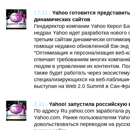
17.11
|
Yahoo готовится представить
динамических сайтов
Гендиректор компании Yahoo Керол Ба
недрах Yahoo идет разработка нового
третьим сайтам динамически оптимизир
помощи недавно обновленной бэк-энд
"Оптимизация и персонализация веб-к
отвечает требованиям многих компани
людям в управлении их контентом. По
также будет работать через экосистему
специализирующихся на веб-паблишинге
выступая на Web 2.0 Summit в Сан-Фр
2.11
|
Yahoo! запустила российскую 
По адресу Ru.yahoo.com заработала р
Yahoo.com. Ранее пользователям Yaho
довольствоваться переводом на русс