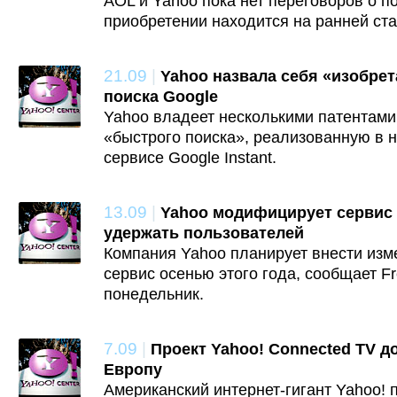
AOL и Yahoo пока нет переговоров о по
приобретении находится на ранней ста
21.09
|
Yahoo назвала себя «изобре
поиска Google
Yahoo владеет несколькими патентами
«быстрого поиска», реализованную в 
сервисе Google Instant.
13.09
|
Yahoo модифицирует сервис 
удержать пользователей
Компания Yahoo планирует внести изм
сервис осенью этого года, сообщает Fr
понедельник.
7.09
|
Проект Yahoo! Connected TV д
Европу
Американский интернет-гигант Yahoo! 