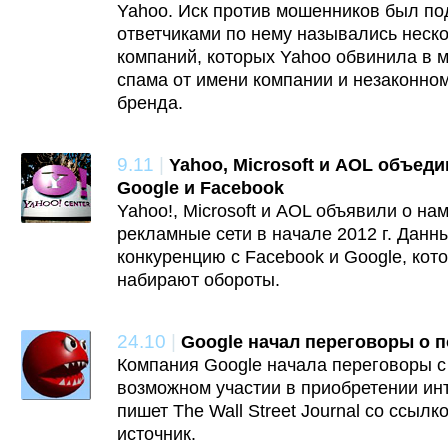
Yahoo. Иск против мошенников был по
ответчиками по нему назывались неско
компаний, которых Yahoo обвинила в 
спама от имени компании и незаконно
бренда.
9.11
|
Yahoo, Microsoft и AOL объед
Google и Facebook
Yahoo!, Microsoft и AOL объявили о н
рекламные сети в начале 2012 г. Данн
конкуренцию с Facebook и Google, кот
набирают обороты.
24.10
|
Google начал переговоры о п
Компания Google начала переговоры с
возможном участии в приобретении инт
пишет The Wall Street Journal со ссыл
источник.