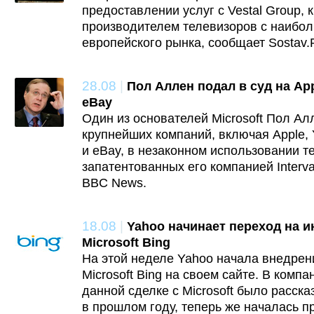
предоставлении услуг с Vestal Group,
производителем телевизоров с наибо
европейского рынка, сообщает Sostav.
28.08
|
Пол Аллен подал в суд на App
eBay
Один из основателей Microsoft Пол Ал
крупнейших компаний, включая Apple, 
и eBay, в незаконном использовании т
запатентованных его компанией Interva
BBC News.
18.08
|
Yahoo начинает переход на и
Microsoft Bing
На этой неделе Yahoo начала внедрен
Microsoft Bing на своем сайте. В компа
данной сделке с Microsoft было расск
в прошлом году, теперь же началась п