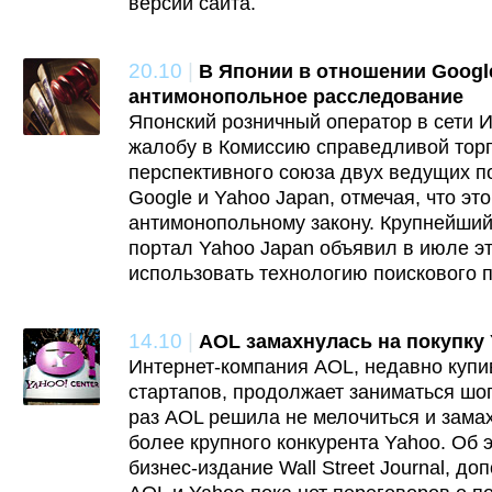
версии сайта.
20.10
|
В Японии в отношении Google
антимонопольное расследование
Японский розничный оператор в сети 
жалобу в Комиссию справедливой тор
перспективного союза двух ведущих п
Google и Yahoo Japan, отмечая, что эт
антимонопольному закону. Крупнейший
портал Yahoo Japan объявил в июле это
использовать технологию поискового п
14.10
|
AOL замахнулась на покупку
Интернет-компания AOL, недавно купи
стартапов, продолжает заниматься шоп
раз AOL решила не мелочиться и замах
более крупного конкурента Yahoo. Об 
бизнес-издание Wall Street Journal, д