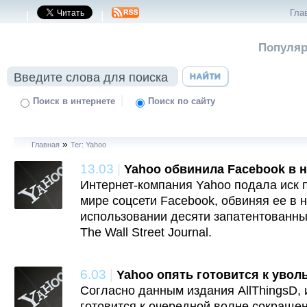
Гла
|
|
Популяр
|
Поиск в интернете
Поиск по сайту
»
Главная
Тег: Yahoo
13.03
|
Yahoo обвинила Facebook в 
Интернет-компания Yahoo подала иск 
мире соцсети Facebook, обвиняя ее в
использовании десяти запатентованны
The Wall Street Journal.
6.03
|
Yahoo опять готовится к уво
Согласно данным издания AllThingsD,
готовится к очередной волне сокраще