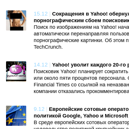
15.12
|
Сокращения в Yahoo! оберну
порнографическим сбоем поискови
Поиск по изображениям на Yahoo! нача
автоматически перенаправляя пользов
порнографические картинки. Об этом 
TechCrunch.
14.12
|
Yahoo! уволит каждого 20-го
Поисковик Yahoo! планирует сократить
или около пяти процентов персонала. 
Financial Times со ссылкой на неназва
компании отказались прокомментиров
9.12
|
Европейские сотовые операт
политикой Google, Yahoo и Microsoft
В среде европейских сотовых операто