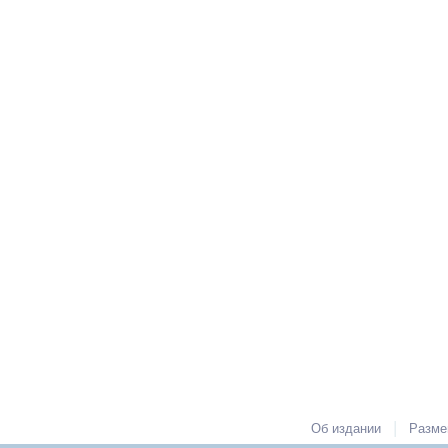
|
Об издании
Разме