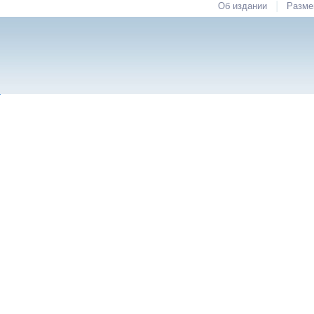
|
Об издании
Разме