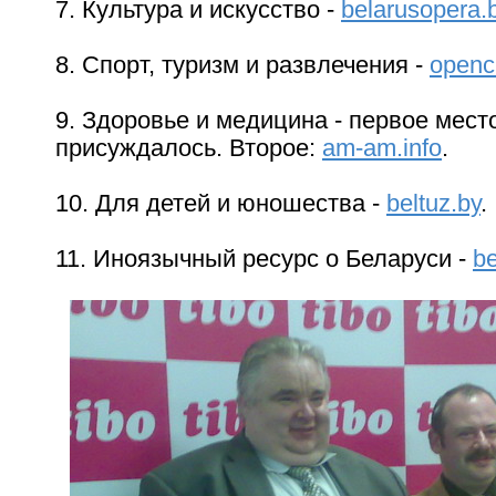
7. Культура и искусство -
belarusopera.
8. Спорт, туризм и развлечения -
openc
9. Здоровье и медицина - первое мест
присуждалось. Второе:
am-am.info
.
10. Для детей и юношества -
beltuz.by
.
11. Иноязычный ресурс о Беларуси -
be