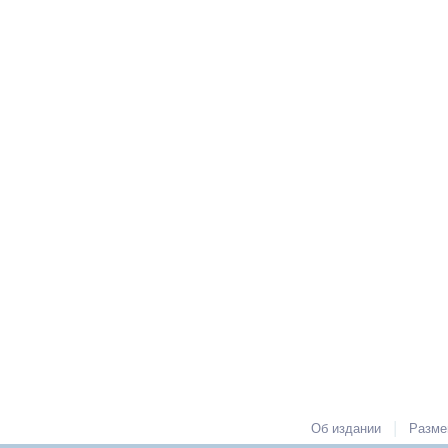
|
Об издании
Разме