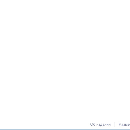
|
Об издании
Разме