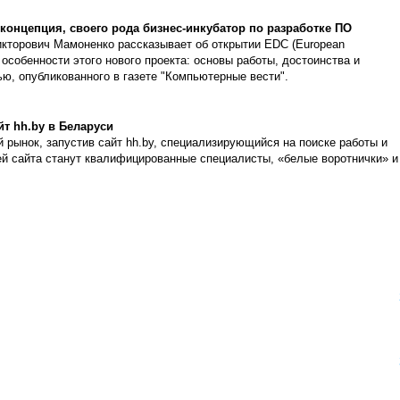
 концепция, своего рода бизнес-инкубатор по разработке ПО
икторович Мамоненко рассказывает об открытии EDC (European
 особенности этого нового проекта: основы работы, достоинства и
ью, опубликованного в газете "Компьютерные вести".
йт hh.by в Беларуси
 рынок, запустив сайт hh.by, специализирующийся на поиске работы и
ей сайта станут квалифицированные специалисты, «белые воротнички» и