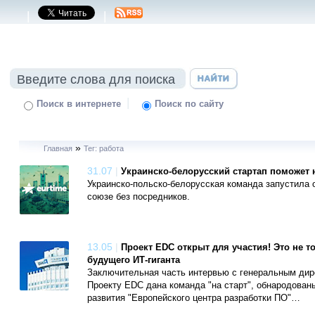
|
|
|
Поиск в интернете
Поиск по сайту
»
Главная
Тег: работа
31.07
|
Украинско-белорусский стартап поможет 
Украинско-польско-белорусская команда запустила о
союзе без посредников.
13.05
|
Проект EDC открыт для участия! Это не т
будущего ИТ-гиганта
Заключительная часть интервью с генеральным дир
Проекту EDC дана команда "на старт", обнародован
развития "Европейского центра разработки ПО"…