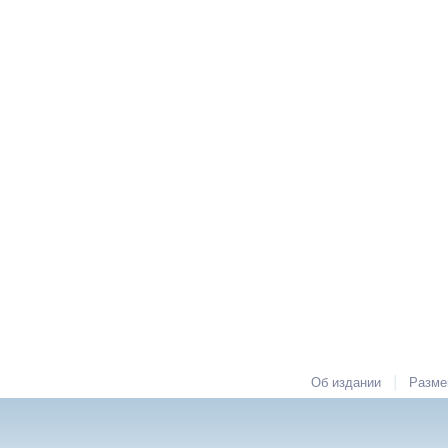
|
Об издании
Разме