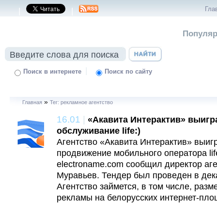
Гла
|
|
Популяр
|
Поиск в интернете
Поиск по сайту
»
Главная
Тег: рекламное агентство
16.01
|
«Акавита Интерактив» выигр
обслуживание life:)
Агентство «Акавита Интерактив» выиг
продвижение мобильного оператора life
electroname.com сообщил директор аг
Муравьев. Тендер был проведен в дек
Агентство займется, в том числе, ра
рекламы на белорусских интернет-пло