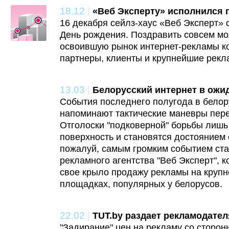
18.12
|
«Веб Эксперту» исполнился 
16 декабря сейлз-хаус «Веб Эксперт» 
День рождения. Поздравить совсем мо
освоившую рынок интернет-рекламы 
партнеры, клиенты и крупнейшие рекл
13.03
|
Белорусский интернет в ожи
События последнего полугода в белор
напоминают тактические маневры пере
Отголоски "подковерной" борьбы лишь
поверхность и становятся достоянием 
пожалуй, самым громким событием ста
рекламного агентства "Веб Эксперт", 
свое крыло продажу рекламы на круп
площадках, популярных у белорусов.
22.02
|
TUT.by раздает рекламодате
"Задирание" цен на рекламу со сторон